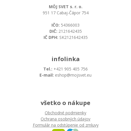
MÔJ SVET s. r. o.
951 17 Cabaj-Čápor 754
IČO:
54366003
DIČ:
2121642435
IČ DPH:
SK2121642435
infolinka
Tel.:
+421 905 405 756
E-mail:
eshop@mojsvet.eu
všetko o nákupe
Obchodné podmienky
Ochrana osobných údajov
Formulár na odstúpenie od zmluvy