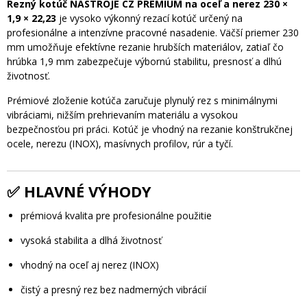
Rezný kotúč NÁSTROJE CZ PREMIUM na oceľ a nerez 230 ×
1,9 × 22,23
je vysoko výkonný rezací kotúč určený na
profesionálne a intenzívne pracovné nasadenie. Väčší priemer 230
mm umožňuje efektívne rezanie hrubších materiálov, zatiaľ čo
hrúbka 1,9 mm zabezpečuje výbornú stabilitu, presnosť a dlhú
životnosť.
Prémiové zloženie kotúča zaručuje plynulý rez s minimálnymi
vibráciami, nižším prehrievaním materiálu a vysokou
bezpečnosťou pri práci. Kotúč je vhodný na rezanie konštrukčnej
ocele, nerezu (INOX), masívnych profilov, rúr a tyčí.
✅ HLAVNÉ VÝHODY
prémiová kvalita pre profesionálne použitie
vysoká stabilita a dlhá životnosť
vhodný na oceľ aj nerez (INOX)
čistý a presný rez bez nadmerných vibrácií