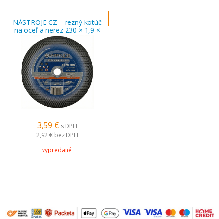
NÁSTROJE CZ – rezný kotúč
na oceľ a nerez 230 × 1,9 ×
22,23 PREMIUM
3,59 €
s DPH
2,92 €
bez DPH
vypredané