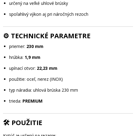
určený na veľké uhlové brúsky
spoľahlivý výkon aj pri náročných rezoch
⚙️ TECHNICKÉ PARAMETRE
priemer:
230 mm
hrúbka:
1,9 mm
upínací otvor:
22,23 mm
použitie: oceľ, nerez (INOX)
typ náradia: uhlová brúska 230 mm
trieda:
PREMIUM
🛠️ POUŽITIE
Kotúč je určený na rezanie: