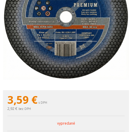
3,59
€
s DPH
2,92 €
bez DPH
vypredané