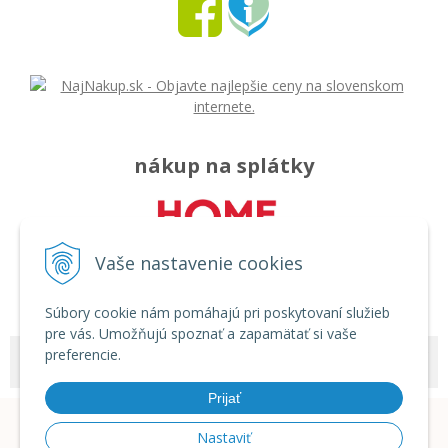
nákup na splátky
Vaše nastavenie cookies
Súbory cookie nám pomáhajú pri poskytovaní služieb
pre vás. Umožňujú spoznať a zapamätať si vaše
preferencie.
© 2026 Môj svet - rozličný tovar •
tvorba eshopu cez UNIobchod
,
webhosting
spoločnosti
WEBYGROUP
Prijať
Nastaviť