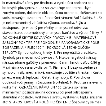
bi-materiálové rámy pre flexibilitu a vynikajúcu podporu bez
bodových pľuzgierov. SILEX sa vyznačuje panoramatickým
zorným poľom, dokonale obklopujúcou ochranou, šošovkami so
sofistikovaným dizajnom a farebnými rámami Bollé Safety. SILEX
je nekompromisný z hľadiska výkonu, pohodlia, štýlu a
dostupnosti. Je vhodný pre všetky priemyselné odvetvia:
stavebníctvo, automobilový priemysel, baníctvo a výrobné linky. *
DOKONALÉ KRYTIE KOVANÝCH PRVKOV * BI-MATERIÁLOVÉ
ŠABLÓNY PC / TPR PRE POHODLIE * PANORAMATICKÉ POLE
ZOBRAZENIA * FLEX 160 ° - POKROČILÁ TECHNOLÓGIA
TEPLOTY Symbol optickej triedy: 1. Pre nepretržitú prevádzku.
Symboly pre mechanickú pevnosť: F. Nízkoenergetické nárazy,
nárazuvzdorné guľôčky s priemerom 6 mm, hmotnosťou 0,86 g.
Maximálna ochrana okuliarov. T. Písmeno T bezprostredne za
symbolom sily. mechanické, umožňuje použitie s trieskami častíc
pri extrémnych teplotách. Ostatné symboly: K. Povrchová
odolnosť voči jemným časticiam (voliteľné). N. Proti zahmlievaniu
(voliteľné). OZNAČENIE RÁMU: EN 166: záruka splnenia
minimálnych požiadaviek na ochranu očí pred odštiepením,
starnutím v dôsledku vystavenia svetlu, vystaveniu teplu, zničeniu
atď. STAROSTLIVOSŤ A POUŽITIE: ČISTENIE: Šošovky by sa mali