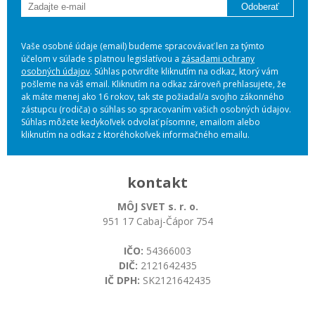
Odoberať
Vaše osobné údaje (email) budeme spracovávať len za týmto
účelom v súlade s platnou legislatívou a
zásadami ochrany
osobných údajov
. Súhlas potvrdíte kliknutím na odkaz, ktorý vám
pošleme na váš email. Kliknutím na odkaz zároveň prehlasujete, že
ak máte menej ako 16 rokov, tak ste požiadal/a svojho zákonného
zástupcu (rodiča) o súhlas so spracovaním vašich osobných údajov.
Súhlas môžete kedykoľvek odvolať písomne, emailom alebo
kliknutím na odkaz z ktoréhokoľvek informačného emailu.
kontakt
MÔJ SVET s. r. o.
951 17 Cabaj-Čápor 754
IČO:
54366003
DIČ:
2121642435
IČ DPH:
SK2121642435