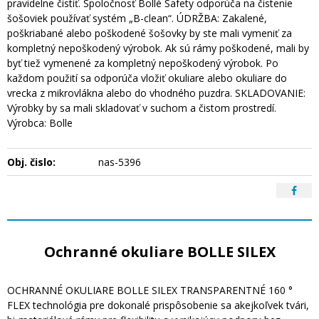
pravidelne čistiť. Spoločnosť Bollé Safety odporúča na čistenie
šošoviek používať systém „B-clean“. ÚDRŽBA: Zakalené,
poškriabané alebo poškodené šošovky by ste mali vymeniť za
kompletný nepoškodený výrobok. Ak sú rámy poškodené, mali by
byť tiež vymenené za kompletný nepoškodený výrobok. Po
každom použití sa odporúča vložiť okuliare alebo okuliare do
vrecka z mikrovlákna alebo do vhodného puzdra. SKLADOVANIE:
Výrobky by sa mali skladovať v suchom a čistom prostredí.
Výrobca: Bolle
Obj. čislo:
nas-5396
Ochranné okuliare BOLLE SILEX
OCHRANNÉ OKULIARE BOLLE SILEX TRANSPARENTNÉ 160 °
FLEX technológia pre dokonalé prispôsobenie sa akejkoľvek tvári,