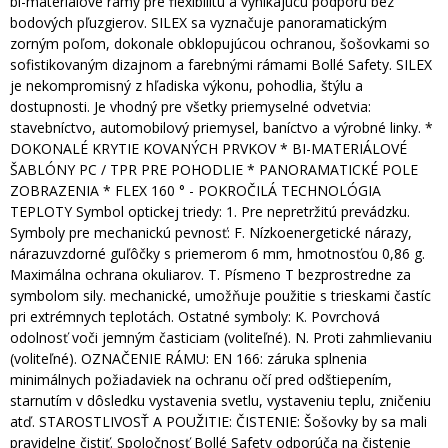
bi-materiálové rámy pre flexibilitu a vynikajúcu podporu bez
bodových pľuzgierov. SILEX sa vyznačuje panoramatickým
zorným poľom, dokonale obklopujúcou ochranou, šošovkami so
sofistikovaným dizajnom a farebnými rámami Bollé Safety. SILEX
je nekompromisný z hľadiska výkonu, pohodlia, štýlu a
dostupnosti. Je vhodný pre všetky priemyselné odvetvia:
stavebníctvo, automobilový priemysel, baníctvo a výrobné linky. *
DOKONALÉ KRYTIE KOVANÝCH PRVKOV * BI-MATERIÁLOVÉ
ŠABLÓNY PC / TPR PRE POHODLIE * PANORAMATICKÉ POLE
ZOBRAZENIA * FLEX 160 ° - POKROČILÁ TECHNOLÓGIA
TEPLOTY Symbol optickej triedy: 1. Pre nepretržitú prevádzku.
Symboly pre mechanickú pevnosť: F. Nízkoenergetické nárazy,
nárazuvzdorné guľôčky s priemerom 6 mm, hmotnosťou 0,86 g.
Maximálna ochrana okuliarov. T. Písmeno T bezprostredne za
symbolom sily. mechanické, umožňuje použitie s trieskami častíc
pri extrémnych teplotách. Ostatné symboly: K. Povrchová
odolnosť voči jemným časticiam (voliteľné). N. Proti zahmlievaniu
(voliteľné). OZNAČENIE RÁMU: EN 166: záruka splnenia
minimálnych požiadaviek na ochranu očí pred odštiepením,
starnutím v dôsledku vystavenia svetlu, vystaveniu teplu, zničeniu
atď. STAROSTLIVOSŤ A POUŽITIE: ČISTENIE: Šošovky by sa mali
pravidelne čistiť. Spoločnosť Bollé Safety odporúča na čistenie