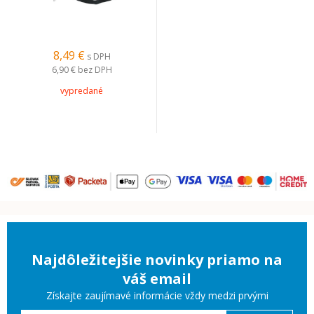
8,49 €
s DPH
6,90 €
bez DPH
vypredané
Najdôležitejšie novinky priamo na
váš email
Získajte zaujímavé informácie vždy medzi prvými