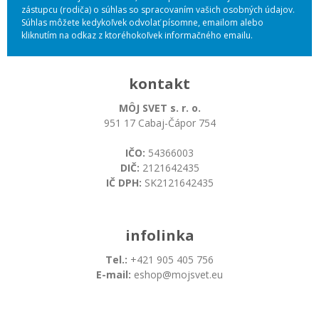
zástupcu (rodiča) o súhlas so spracovaním vašich osobných údajov.
Súhlas môžete kedykoľvek odvolať písomne, emailom alebo
kliknutím na odkaz z ktoréhokoľvek informačného emailu.
kontakt
MÔJ SVET s. r. o.
951 17 Cabaj-Čápor 754
IČO:
54366003
DIČ:
2121642435
IČ DPH:
SK2121642435
infolinka
Tel.:
+421 905 405 756
E-mail:
eshop@mojsvet.eu