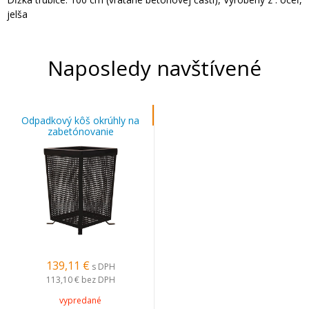
jelša
Naposledy navštívené
Odpadkový kôš okrúhly na
zabetónovanie
139,11 €
s DPH
113,10 €
bez DPH
vypredané