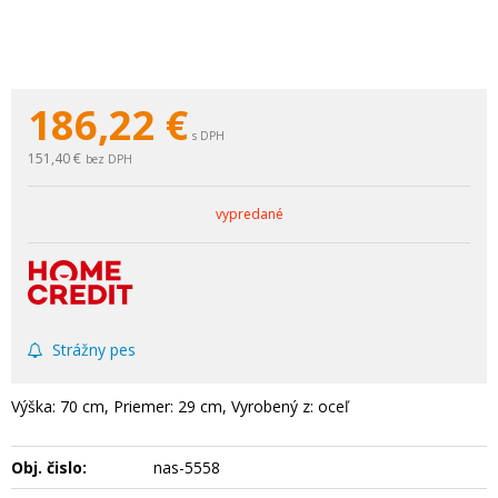
186,22
€
s DPH
151,40 €
bez DPH
vypredané
Strážny pes
Výška: 70 cm, Priemer: 29 cm, Vyrobený z: oceľ
Obj. čislo:
nas-5558