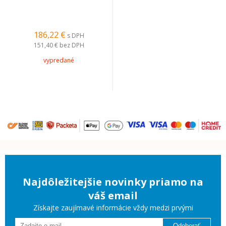
186,22 €
s DPH
151,40 €
bez DPH
vypredané
Najdôležitejšie novinky priamo na
váš email
Získajte zaujímavé informácie vždy medzi prvými
Odoberať