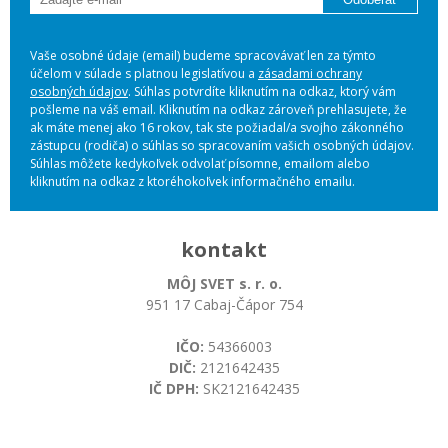
Vaše osobné údaje (email) budeme spracovávať len za týmto
účelom v súlade s platnou legislatívou a
zásadami ochrany
osobných údajov
. Súhlas potvrdíte kliknutím na odkaz, ktorý vám
pošleme na váš email. Kliknutím na odkaz zároveň prehlasujete, že
ak máte menej ako 16 rokov, tak ste požiadal/a svojho zákonného
zástupcu (rodiča) o súhlas so spracovaním vašich osobných údajov.
Súhlas môžete kedykoľvek odvolať písomne, emailom alebo
kliknutím na odkaz z ktoréhokoľvek informačného emailu.
kontakt
MÔJ SVET s. r. o.
951 17 Cabaj-Čápor 754
IČO:
54366003
DIČ:
2121642435
IČ DPH:
SK2121642435