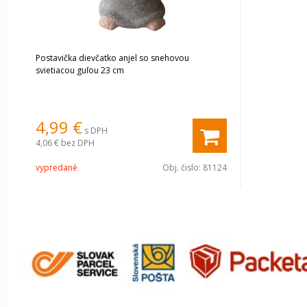
Postavička dievčatko anjel so snehovou
svietiacou guľou 23 cm
4,99 €
s DPH
4,06 €
bez DPH
vypredané
Obj. čislo:
81124