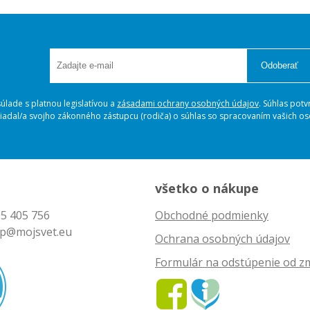
Odoberať
lade s platnou legislatívou a
zásadami ochrany osobných údajov
. Súhlas potv
ožiadal/a svojho zákonného zástupcu (rodiča) o súhlas so spracovaním vašich 
všetko o nákupe
5 405 756
Obchodné podmienky
p@mojsvet.eu
Ochrana osobných údajov
Formulár na odstúpenie od z