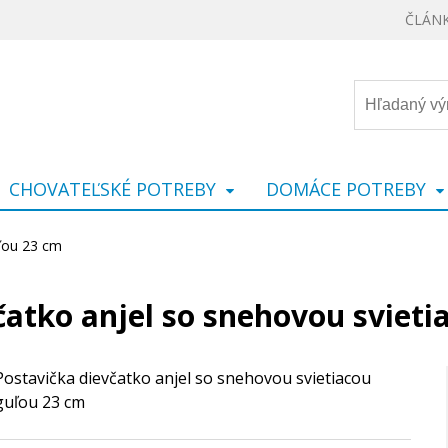
ČLÁN
CHOVATEĽSKÉ POTREBY
DOMÁCE POTREBY
uľou 23 cm
čatko anjel so snehovou svieti
Postavička dievčatko anjel so snehovou svietiacou
guľou 23 cm