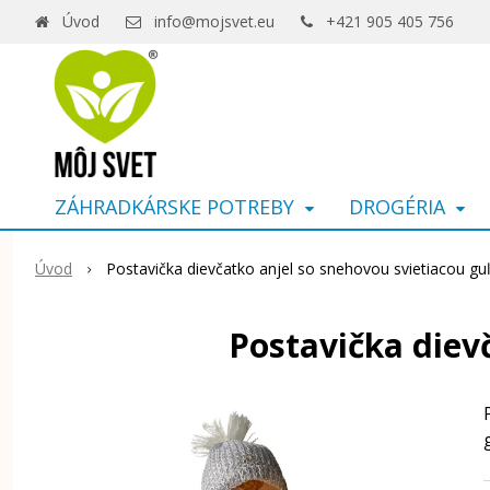
Úvod
info@mojsvet.eu
+421 905 405 756
ZÁHRADKÁRSKE POTREBY
DROGÉRIA
Úvod
Postavička dievčatko anjel so snehovou svietiacou g
Postavička diev