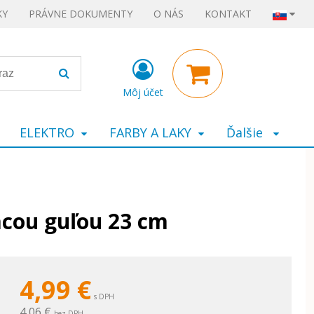
KY
PRÁVNE DOKUMENTY
O NÁS
KONTAKT
Môj účet
ELEKTRO
FARBY A LAKY
Ďalšie
acou guľou 23 cm
4,99
€
s DPH
4,06 €
bez DPH