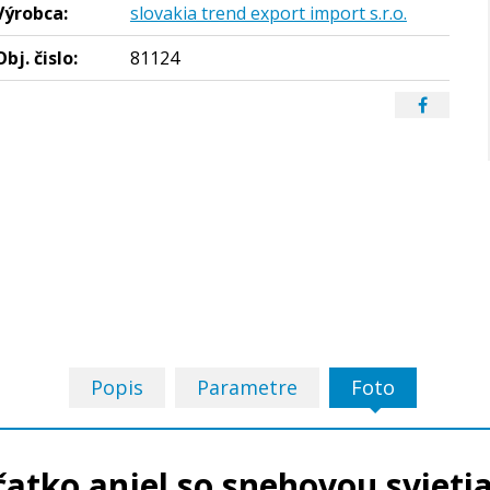
Výrobca:
slovakia trend export import s.r.o.
Obj. čislo:
81124
Popis
Parametre
Foto
čatko anjel so snehovou svieti