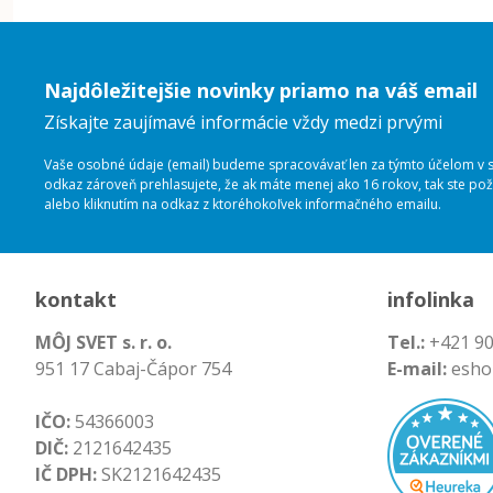
Najdôležitejšie novinky priamo na váš email
Získajte zaujímavé informácie vždy medzi prvými
Vaše osobné údaje (email) budeme spracovávať len za týmto účelom v sú
odkaz zároveň prehlasujete, že ak máte menej ako 16 rokov, tak ste p
alebo kliknutím na odkaz z ktoréhokoľvek informačného emailu.
kontakt
infolinka
MÔJ SVET s. r. o.
Tel.:
+421 90
951 17 Cabaj-Čápor 754
E-mail:
esho
IČO:
54366003
DIČ:
2121642435
IČ DPH:
SK2121642435