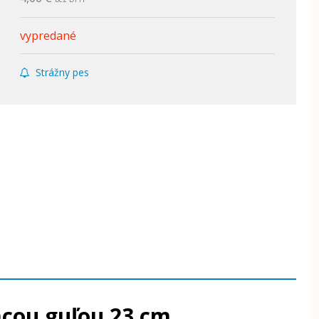
vypredané
Strážny pes
acou guľou 23 cm