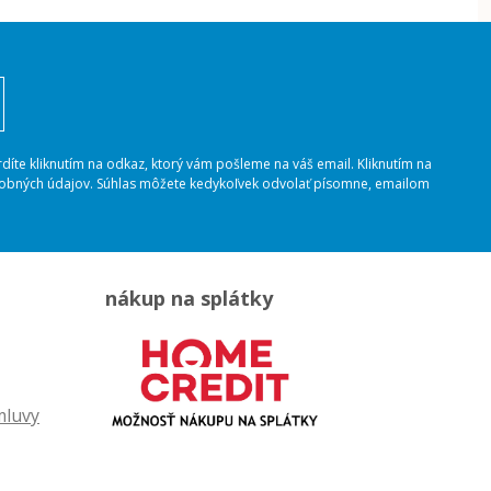
rdíte kliknutím na odkaz, ktorý vám pošleme na váš email. Kliknutím na
osobných údajov. Súhlas môžete kedykoľvek odvolať písomne, emailom
nákup na splátky
mluvy