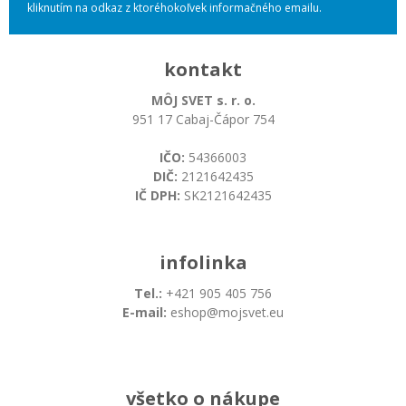
kliknutím na odkaz z ktoréhokoľvek informačného emailu.
kontakt
MÔJ SVET s. r. o.
951 17 Cabaj-Čápor 754
IČO:
54366003
DIČ:
2121642435
IČ DPH:
SK2121642435
infolinka
Tel.:
+421 905 405 756
E-mail:
eshop@mojsvet.eu
všetko o nákupe