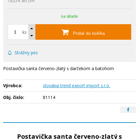
14,53 €
bez DPH
na sklade
ks
Pridať do košíka
Strážny pes
Postavička santa červeno-zlatý s darčekom a batohom
Výrobca:
slovakia trend export import s.r.o.
Obj. čislo:
81114
Postavička santa červeno-zlatý s