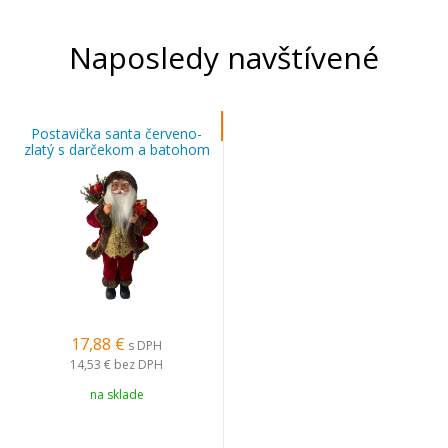
Naposledy navštívené
Postavička santa červeno-
zlatý s darčekom a batohom
46 cm
17,88 €
s DPH
14,53 €
bez DPH
na sklade