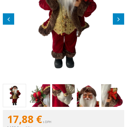
17,88
€
s DPH