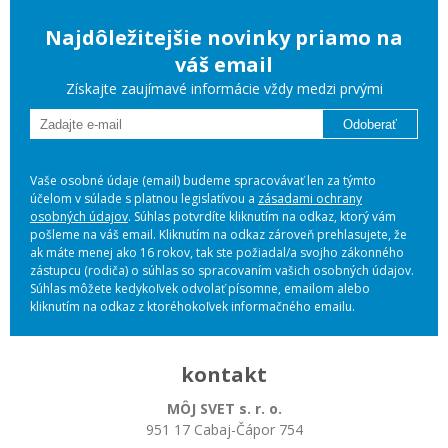
Najdôležitejšie novinky priamo na
váš email
Získajte zaujímavé informácie vždy medzi prvými
Odoberať
Vaše osobné údaje (email) budeme spracovávať len za týmto
účelom v súlade s platnou legislatívou a
zásadami ochrany
osobných údajov
. Súhlas potvrdíte kliknutím na odkaz, ktorý vám
pošleme na váš email. Kliknutím na odkaz zároveň prehlasujete, že
ak máte menej ako 16 rokov, tak ste požiadal/a svojho zákonného
zástupcu (rodiča) o súhlas so spracovaním vašich osobných údajov.
Súhlas môžete kedykoľvek odvolať písomne, emailom alebo
kliknutím na odkaz z ktoréhokoľvek informačného emailu.
kontakt
MÔJ SVET s. r. o.
951 17 Cabaj-Čápor 754