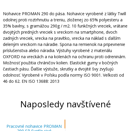
Nohavice PROMAN 290 do pása. Nohavice vyrobené z látky Twill
odolnej proti roztrhnutiu a treniu, zloženej zo 65% polyesteru a
35% bavlny, s gramážou 290g / m2. 10 funkčných vreciek, vrátane
dvojitých predných vreciek s vreckom na smartphone, dvoch
zadných vreciek, vrecka na pravítko, vrecka na náklad s ďalším
deleným vreckom na náradie. Spona na remienok na pripevnenie
príslušenstva alebo náradia. Výstuhy vyrobené z materiálu
OXFORD na vreckách a na kolenách na ochranu proti odreninám.
Možnosť použitia chráničov kolien. Elastické gumy v bočných
častiach pásu. Ďalšie výstuže, skrutky a dvojité švy zvyšujú
odolnosť. Vyrobené v Poľsku podľa normy ISO 9001. Veľkosti od
46 do 62. EN ISO 13688: 2013
Naposledy navštívené
Pracovné nohavice PROMAN
290 SP Svetlo sivé