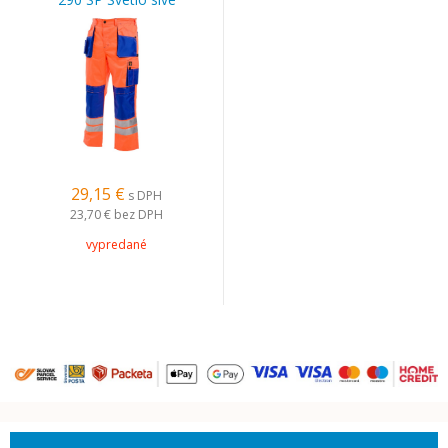
29,15 €
s DPH
23,70 €
bez DPH
vypredané