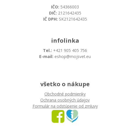
IČO:
54366003
DIČ:
2121642435
IČ DPH:
SK2121642435
infolinka
Tel.:
+421 905 405 756
E-mail:
eshop@mojsvet.eu
všetko o nákupe
Obchodné podmienky
Ochrana osobných údajov
Formulár na odstúpenie od zmluvy