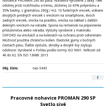
Nohavice PROMAN 290 do pása. Nohavice vyrobené z látky Twill
odolnej proti roztrhnutiu a treniu, zloženej zo 65% polyesteru a
35% bavlny, s gramážou 290g / m2. 10 funkčných vreciek, vrátane
dvojitých predných vreciek s vreckom na smartphone, dvoch
zadných vreciek, vrecka na pravítko, vrecka na náklad s ďalším
deleným vreckom na náradie. Spona na remienok na pripevnenie
príslušenstva alebo náradia. Výstuhy vyrobené z materiálu
OXFORD na vreckách a na kolenách na ochranu proti odreninám.
Možnosť použitia chráničov kolien. Elastické gumy v bočných
častiach pásu. Ďalšie výstuže, skrutky a dvojité švy zvyšujú
odolnosť. Vyrobené v Poľsku podľa normy ISO 9001. Veľkosti od
46 do 62. EN ISO 13688: 2013
Obj. čislo:
nas-5443
Pracovné nohavice PROMAN 290 SP
Svetlo sivé