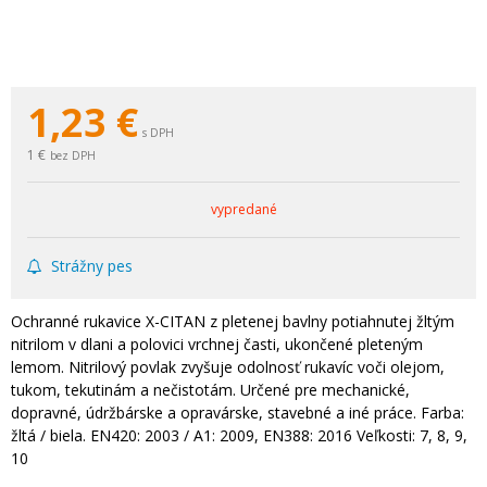
1,23
€
s DPH
1 €
bez DPH
vypredané
Strážny pes
Ochranné rukavice X-CITAN z pletenej bavlny potiahnutej žltým
nitrilom v dlani a polovici vrchnej časti, ukončené pleteným
lemom. Nitrilový povlak zvyšuje odolnosť rukavíc voči olejom,
tukom, tekutinám a nečistotám. Určené pre mechanické,
dopravné, údržbárske a opravárske, stavebné a iné práce. Farba:
žltá / biela. EN420: 2003 / A1: 2009, EN388: 2016 Veľkosti: 7, 8, 9,
10