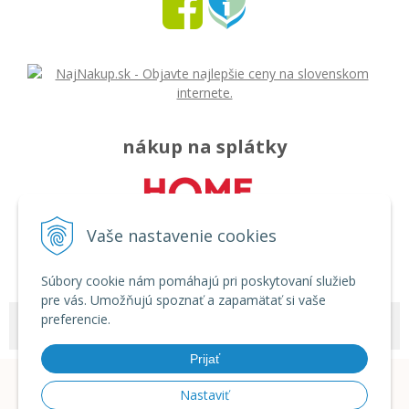
nákup na splátky
Vaše nastavenie cookies
Súbory cookie nám pomáhajú pri poskytovaní služieb
pre vás. Umožňujú spoznať a zapamätať si vaše
preferencie.
© 2026 Môj svet - rozličný tovar •
tvorba eshopu cez UNIobchod
,
webhosting
spoločnosti
WEBYGROUP
Prijať
Nastaviť