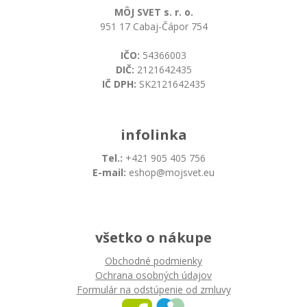
MÔJ SVET s. r. o.
951 17 Cabaj-Čápor 754
IČO:
54366003
DIČ:
2121642435
IČ DPH:
SK2121642435
infolinka
Tel.:
+421 905 405 756
E-mail:
eshop@mojsvet.eu
všetko o nákupe
Obchodné podmienky
Ochrana osobných údajov
Formulár na odstúpenie od zmluvy