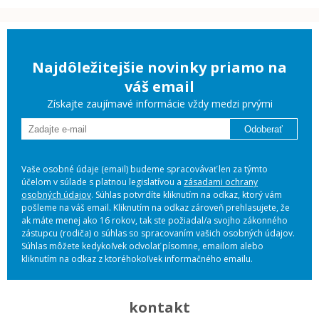
Najdôležitejšie novinky priamo na
váš email
Získajte zaujímavé informácie vždy medzi prvými
Odoberať
Vaše osobné údaje (email) budeme spracovávať len za týmto
účelom v súlade s platnou legislatívou a
zásadami ochrany
osobných údajov
. Súhlas potvrdíte kliknutím na odkaz, ktorý vám
pošleme na váš email. Kliknutím na odkaz zároveň prehlasujete, že
ak máte menej ako 16 rokov, tak ste požiadal/a svojho zákonného
zástupcu (rodiča) o súhlas so spracovaním vašich osobných údajov.
Súhlas môžete kedykoľvek odvolať písomne, emailom alebo
kliknutím na odkaz z ktoréhokoľvek informačného emailu.
kontakt