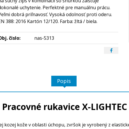
na suchý zips v kombinácii so šnúrkou zaisťuje
dokonalé uchytenie. Perfektné pre manuálnu prácu.
Veľmi dobrá priľnavosť. Vysoká odolnosť proti oderu.
EN 388: 2016 Kartón 12/120. Farba: žltá / biela.
Obj. čislo:
nas-5313
Popis
Pracovné rukavice X-LIGHTEC
ozej kože v oblasti úchopu, zvršok je vyrobený z elastickej 