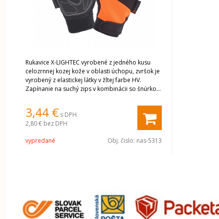
Rukavice X-LIGHTEC vyrobené z jedného kusu
celozrnnej kozej kože v oblasti úchopu, zvršok je
vyrobený z elastickej látky v žltej farbe HV.
Zapínanie na suchý zips v kombinácii so šnúrkou
zaisťuje dokonalé uchytenie. Perfektné pre
manuálnu prácu. Veľmi dobrá priľnavosť. Vysoká
3,44 €
s DPH
odolnosť proti oderu. EN 388: 2016 Kartón
2,80 €
bez DPH
12/120. Farba: žltá / biela.
vypredané
Obj. čislo:
nas-5313