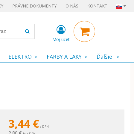
KY
PRÁVNE DOKUMENTY
O NÁS
KONTAKT
Môj účet
ELEKTRO
FARBY A LAKY
Ďalšie
3,44
€
s DPH
2,80 €
bez DPH