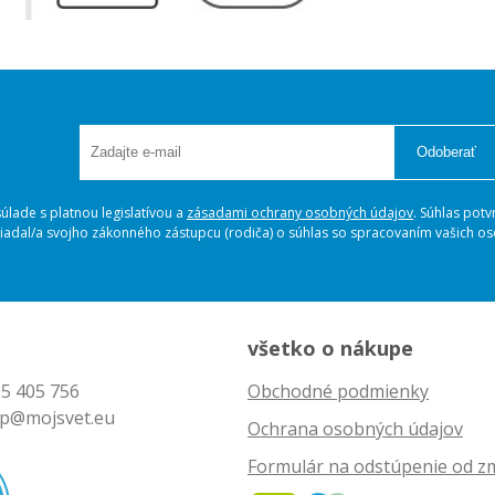
Odoberať
lade s platnou legislatívou a
zásadami ochrany osobných údajov
. Súhlas potv
ožiadal/a svojho zákonného zástupcu (rodiča) o súhlas so spracovaním vašich 
všetko o nákupe
5 405 756
Obchodné podmienky
p@mojsvet.eu
Ochrana osobných údajov
Formulár na odstúpenie od z