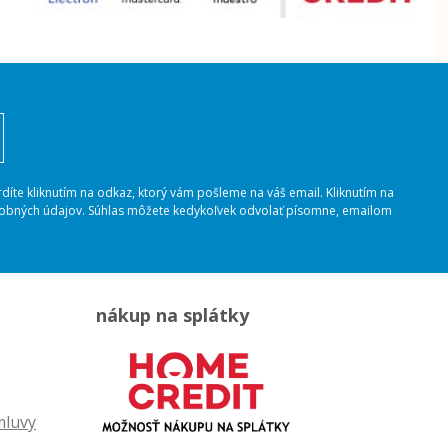
rdíte kliknutím na odkaz, ktorý vám pošleme na váš email. Kliknutím na
osobných údajov. Súhlas môžete kedykoľvek odvolať písomne, emailom
nákup na splátky
mluvy