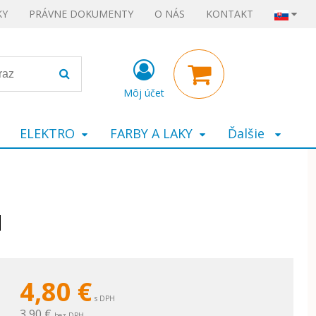
KY
PRÁVNE DOKUMENTY
O NÁS
KONTAKT
Môj účet
ELEKTRO
FARBY A LAKY
Ďalšie
M
4,80
€
s DPH
3,90 €
bez DPH