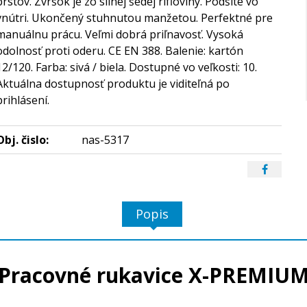
prstov. Zvršok je zo silnej šedej rifľoviny. Podšité vo
vnútri. Ukončený stuhnutou manžetou. Perfektné pre
manuálnu prácu. Veľmi dobrá priľnavosť. Vysoká
odolnosť proti oderu. CE EN 388. Balenie: kartón
12/120. Farba: sivá / biela. Dostupné vo veľkosti: 10.
Aktuálna dostupnosť produktu je viditeľná po
prihlásení.
Obj. čislo:
nas-5317
Popis
Pracovné rukavice X-PREMIU