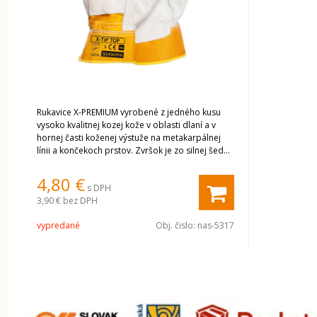
Rukavice X-PREMIUM vyrobené z jedného kusu
vysoko kvalitnej kozej kože v oblasti dlaní a v
hornej časti koženej výstuže na metakarpálnej
línii a končekoch prstov. Zvršok je zo silnej šedej
rifľoviny. Podšité vo vnútri. Ukončený stuhnutou
manžetou. Perfektné pre manuálnu prácu. Veľmi
4,80 €
s DPH
dobrá priľnavosť. Vysoká odolnosť proti oderu.
3,90 €
bez DPH
CE EN 388. Balenie: kartón 12/120. Farba: sivá /
biela. Dostupné vo veľkosti: 10. Aktuálna
vypredané
Obj. čislo:
nas-5317
dostupnosť produktu je viditeľná po prihlásení.