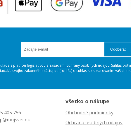
Odoberať
lade s platnou legislatívou a
zásadami ochrany osobných údajov
. Súhlas potv
ožiadal/a svojho zákonného zástupcu (rodiča) o súhlas so spracovaním vašich 
všetko o nákupe
5 405 756
Obchodné podmienky
p@mojsvet.eu
Ochrana osobných údajov