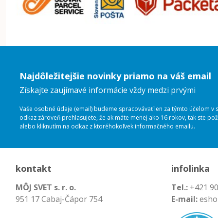
Najdôležitejšie novinky priamo na váš email
Získajte zaujímavé informácie vždy medzi prvými
Vaše osobné údaje (email) budeme spracovávať len za týmto účelom v sú
odkaz zároveň prehlasujete, že ak máte menej ako 16 rokov, tak ste p
alebo kliknutím na odkaz z ktoréhokoľvek informačného emailu.
kontakt
infolinka
MÔJ SVET s. r. o.
Tel.:
+421 90
951 17 Cabaj-Čápor 754
E-mail:
esho