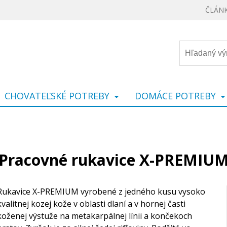
ČLÁN
CHOVATEĽSKÉ POTREBY
DOMÁCE POTREBY
Pracovné rukavice X-PREMIU
Rukavice X-PREMIUM vyrobené z jedného kusu vysoko
kvalitnej kozej kože v oblasti dlaní a v hornej časti
koženej výstuže na metakarpálnej línii a končekoch