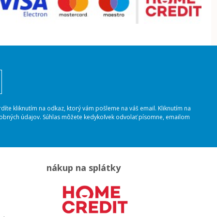
rdíte kliknutím na odkaz, ktorý vám pošleme na váš email. Kliknutím na
osobných údajov. Súhlas môžete kedykoľvek odvolať písomne, emailom
nákup na splátky