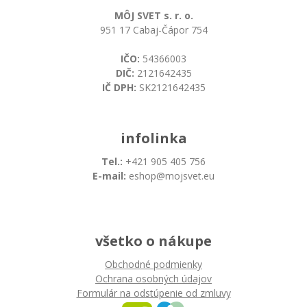
MÔJ SVET s. r. o.
951 17 Cabaj-Čápor 754
IČO:
54366003
DIČ:
2121642435
IČ DPH:
SK2121642435
infolinka
Tel.:
+421 905 405 756
E-mail:
eshop@mojsvet.eu
všetko o nákupe
Obchodné podmienky
Ochrana osobných údajov
Formulár na odstúpenie od zmluvy