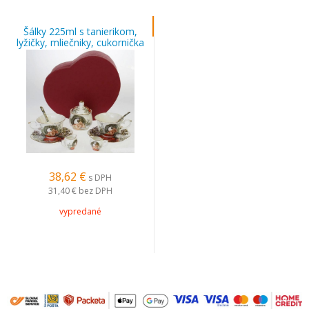
Šálky 225ml s tanierikom,
lyžičky, mliečniky, cukornička
38,62 €
s DPH
31,40 €
bez DPH
vypredané