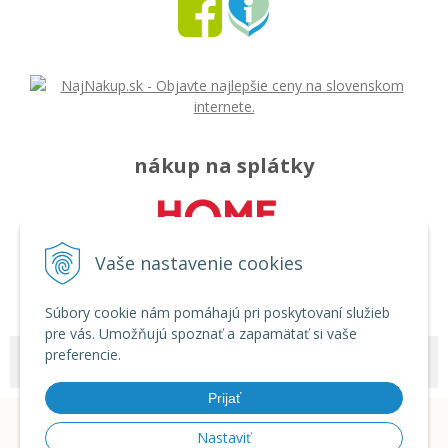
nákup na splátky
Vaše nastavenie cookies
Súbory cookie nám pomáhajú pri poskytovaní služieb
pre vás. Umožňujú spoznať a zapamätať si vaše
preferencie.
© 2026 Môj svet - rozličný tovar •
tvorba eshopu cez UNIobchod
,
webhosting
spoločnosti
WEBYGROUP
Prijať
Nastaviť