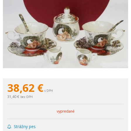
38,62
€
s DPH
31,40 €
bez DPH
vypredané
Strážny pes