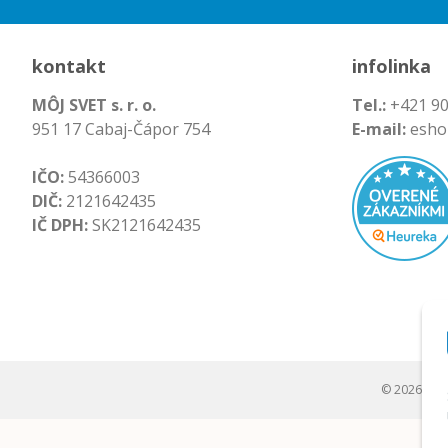
kontakt
infolinka
MÔJ SVET s. r. o.
Tel.:
+421 90
951 17 Cabaj-Čápor 754
E-mail:
esho
IČO:
54366003
DIČ:
2121642435
IČ DPH:
SK2121642435
© 2026 Môj s