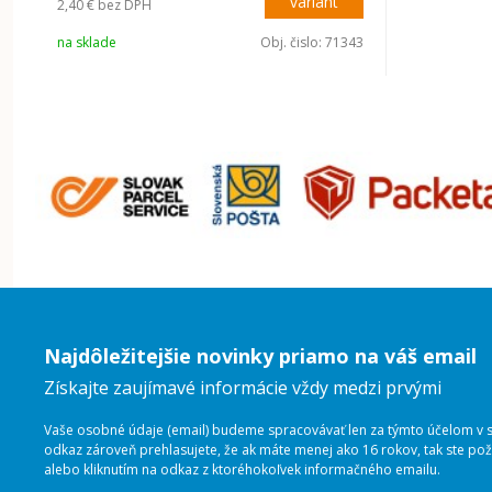
variant
2,40 €
bez DPH
na sklade
Obj. čislo:
71343
Najdôležitejšie novinky priamo na váš email
Získajte zaujímavé informácie vždy medzi prvými
Vaše osobné údaje (email) budeme spracovávať len za týmto účelom v sú
odkaz zároveň prehlasujete, že ak máte menej ako 16 rokov, tak ste p
alebo kliknutím na odkaz z ktoréhokoľvek informačného emailu.