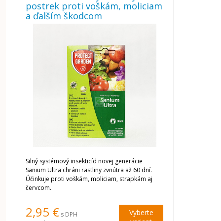
postrek proti voškám, moliciam
a ďalším škodcom
Silný systémový insekticíd novej generácie
Sanium Ultra chráni rastliny zvnútra až 60 dní.
Účinkuje proti voškám, moliciam, strapkám aj
červcom.
2,95 €
Vyberte
s DPH