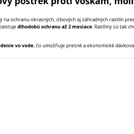
ový postrek proti voškám, mol
 na ochranu okrasných, izbových aj záhradných rastlín pre
zaisťuje
dlhodobú ochranu až 2 mesiace
. Rastliny sú tak 
edenie vo vode
, čo umožňuje presné a ekonomické dávkovan