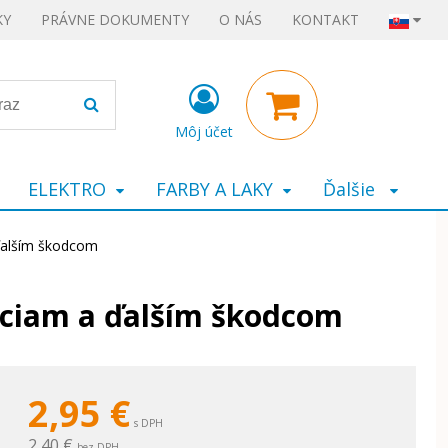
KY
PRÁVNE DOKUMENTY
O NÁS
KONTAKT
Môj účet
ELEKTRO
FARBY A LAKY
Ďalšie
 ďalším škodcom
iciam a ďalším škodcom
2,95
€
s DPH
2,40 €
bez DPH