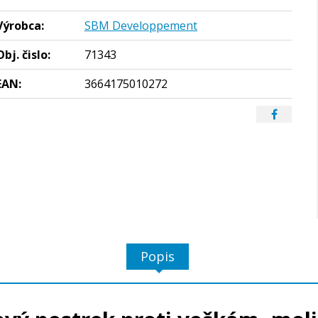
Výrobca:
SBM Developpement
Obj. čislo:
71343
EAN:
3664175010272
Popis