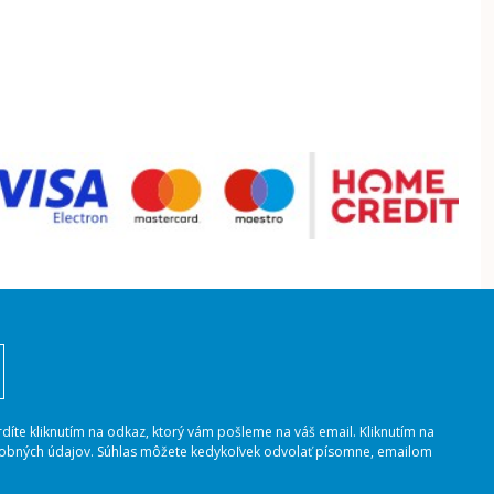
rdíte kliknutím na odkaz, ktorý vám pošleme na váš email. Kliknutím na
osobných údajov. Súhlas môžete kedykoľvek odvolať písomne, emailom