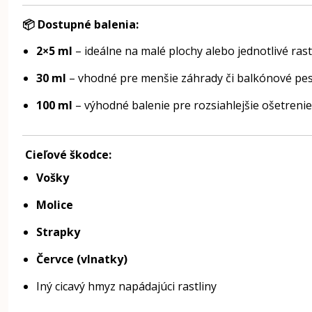
📦
Dostupné balenia:
2×5 ml
– ideálne na malé plochy alebo jednotlivé rast
30 ml
– vhodné pre menšie záhrady či balkónové pe
100 ml
– výhodné balenie pre rozsiahlejšie ošetrenie
Cieľové škodce:
Vošky
Molice
Strapky
Červce (vlnatky)
Iný cicavý hmyz napádajúci rastliny