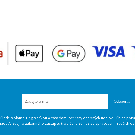
Odoberať
lade s platnou legislatívou a
zásadami ochrany osobných údajov
. Súhlas potv
ožiadal/a svojho zákonného zástupcu (rodiča) o súhlas so spracovaním vašich 