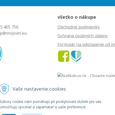
všetko o nákupe
5 405 756
Obchodné podmienky
p@mojsvet.eu
Ochrana osobných údajov
Formulár na odstúpenie od z
Vaše nastavenie cookies
vet - rozličný tovar •
tvorba eshopu cez UNIobchod
,
webhosting
spoločnosti
Súbory cookie nám pomáhajú pri poskytovaní služieb pre vás.
Umožňujú spoznať a zapamätať si vaše preferencie.