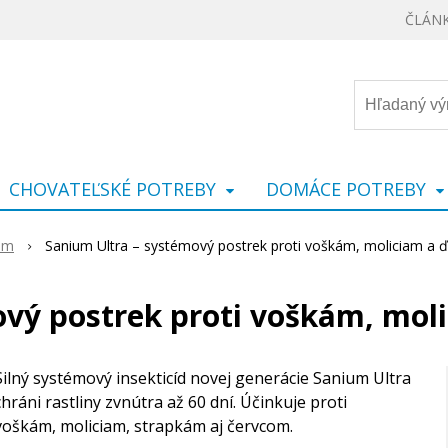
ČLÁN
CHOVATEĽSKÉ POTREBY
DOMÁCE POTREBY
com
Sanium Ultra – systémový postrek proti voškám, moliciam a
ový postrek proti voškám, mol
Silný systémový insekticíd novej generácie Sanium Ultra
chráni rastliny zvnútra až 60 dní. Účinkuje proti
voškám, moliciam, strapkám aj červcom.