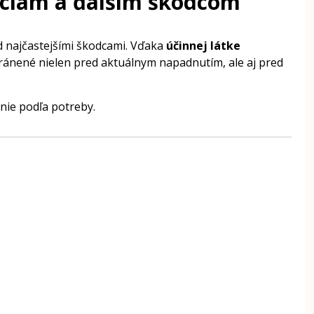
iciam a ďalším škodcom
d najčastejšími škodcami. Vďaka
účinnej látke
chránené nielen pred aktuálnym napadnutím, ale aj pred
ie podľa potreby.