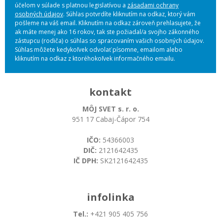
účelom v súlade s platnou legislatívou a
zásadami ochrany
osobných údajov
. Súhlas potvrdíte kliknutím na odkaz, ktorý vám
pošleme na váš email. Kliknutím na odkaz zároveň prehlasujete, že
ak máte menej ako 16 rokov, tak ste požiadal/a svojho zákonného
zástupcu (rodiča) o súhlas so spracovaním vašich osobných údajov.
Súhlas môžete kedykoľvek odvolať písomne, emailom alebo
kliknutím na odkaz z ktoréhokoľvek informačného emailu.
kontakt
MÔJ SVET s. r. o.
951 17 Cabaj-Čápor 754
IČO:
54366003
DIČ:
2121642435
IČ DPH:
SK2121642435
infolinka
Tel.:
+421 905 405 756