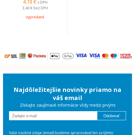
4,18 €
s DPH
3,40 €
bez DPH
vypredané
Najdôležitejšie novinky priamo na
váš email
Získajte zaujímavé informácie vždy medzi prvými
Odoberať
Vaše osobné údaje (email) budeme spracovávať len za týmto