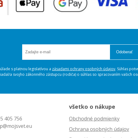
Odoberať
lade s platnou legislatívou a
zásadami ochrany osobných údajov
. Súhlas potv
ožiadal/a svojho zákonného zástupcu (rodiča) o súhlas so spracovaním vašich 
všetko o nákupe
5 405 756
Obchodné podmienky
p@mojsvet.eu
Ochrana osobných údajov