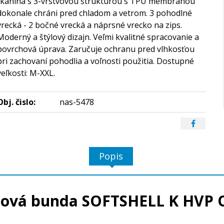
tkanina s 3-vrstvovou štruktúrou s TPU membránou
dokonale chráni pred chladom a vetrom. 3 pohodlné
vrecká - 2 bočné vrecká a náprsné vrecko na zips.
Moderný a štýlový dizajn. Veľmi kvalitné spracovanie a
povrchová úprava. Zaručuje ochranu pred vlhkosťou
pri zachovaní pohodlia a voľnosti použitia. Dostupné
veľkosti: M-XXL.
Obj. čislo:
nas-5478
Popis
llová bunda SOFTSHELL K HVP 