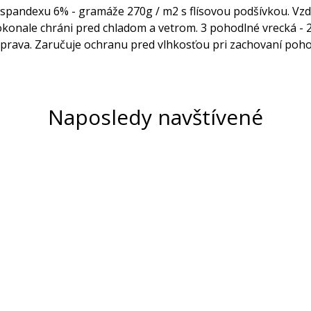
, spandexu 6% - gramáže 270g / m2 s flísovou podšívkou. 
onale chráni pred chladom a vetrom. 3 pohodlné vrecká - 2
úprava. Zaručuje ochranu pred vlhkosťou pri zachovaní pohod
Naposledy navštívené