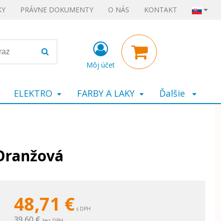
KY
PRÁVNE DOKUMENTY
O NÁS
KONTAKT
Môj účet
ELEKTRO
FARBY A LAKY
Ďalšie
Oranžová
48,71
€
s DPH
39,60 €
bez DPH