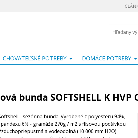
ČLÁN
CHOVATEĽSKÉ POTREBY
DOMÁCE POTREBY
llová bunda SOFTSHELL K HVP 
Softshell - sezónna bunda. Vyrobené z polyesteru 94%,
spandexu 6% - gramáže 270g / m2 s flísovou podšívkou.
Vzduchopriepustná a vodeodolná (10 000 mm H2O)