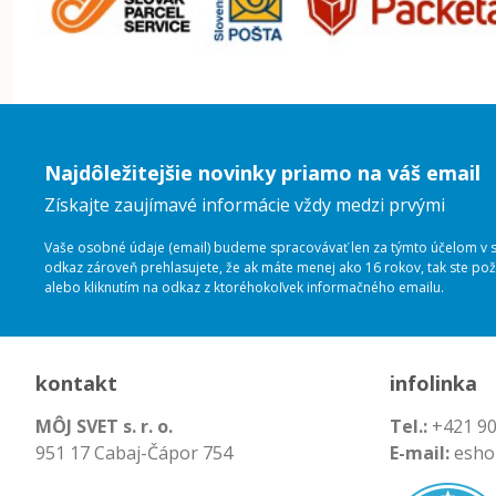
Najdôležitejšie novinky priamo na váš email
Získajte zaujímavé informácie vždy medzi prvými
Vaše osobné údaje (email) budeme spracovávať len za týmto účelom v sú
odkaz zároveň prehlasujete, že ak máte menej ako 16 rokov, tak ste p
alebo kliknutím na odkaz z ktoréhokoľvek informačného emailu.
kontakt
infolinka
MÔJ SVET s. r. o.
Tel.:
+421 90
951 17 Cabaj-Čápor 754
E-mail:
esho