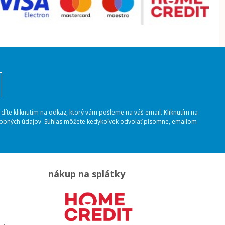
rdíte kliknutím na odkaz, ktorý vám pošleme na váš email. Kliknutím na
osobných údajov. Súhlas môžete kedykoľvek odvolať písomne, emailom
nákup na splátky