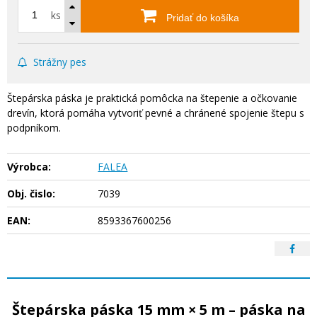
ks
Pridať do košíka
Strážny pes
Štepárska páska je praktická pomôcka na štepenie a očkovanie
drevín, ktorá pomáha vytvoriť pevné a chránené spojenie štepu s
podpníkom.
Výrobca:
FALEA
Obj. čislo:
7039
EAN:
8593367600256
Štepárska páska 15 mm × 5 m – páska na