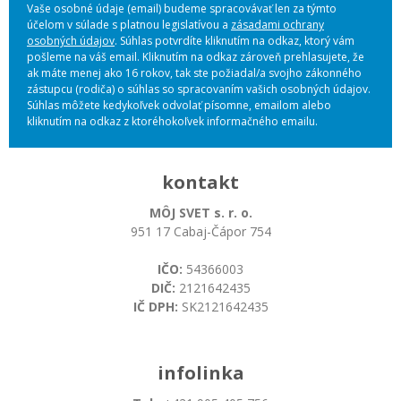
Vaše osobné údaje (email) budeme spracovávať len za týmto
účelom v súlade s platnou legislatívou a
zásadami ochrany
osobných údajov
. Súhlas potvrdíte kliknutím na odkaz, ktorý vám
pošleme na váš email. Kliknutím na odkaz zároveň prehlasujete, že
ak máte menej ako 16 rokov, tak ste požiadal/a svojho zákonného
zástupcu (rodiča) o súhlas so spracovaním vašich osobných údajov.
Súhlas môžete kedykoľvek odvolať písomne, emailom alebo
kliknutím na odkaz z ktoréhokoľvek informačného emailu.
kontakt
MÔJ SVET s. r. o.
951 17 Cabaj-Čápor 754
IČO:
54366003
DIČ:
2121642435
IČ DPH:
SK2121642435
infolinka