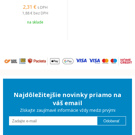
2,31 €
s DPH
1,88 €
bez DPH
na sklade
Najdôležitejšie novinky priamo na
váš email
Získajte zaujímavé informácie vždy medzi prvými
Odoberať