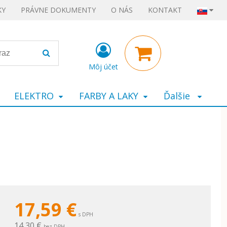
KY
PRÁVNE DOKUMENTY
O NÁS
KONTAKT
Môj účet
ELEKTRO
FARBY A LAKY
Ďalšie
17,59
€
s DPH
14,30 €
bez DPH