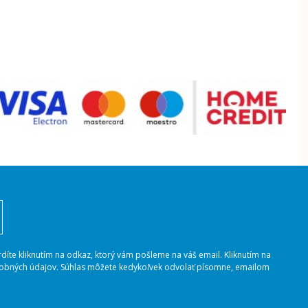
rdíte kliknutím na odkaz, ktorý vám pošleme na váš email. Kliknutím na
osobných údajov. Súhlas môžete kedykoľvek odvolať písomne, emailom