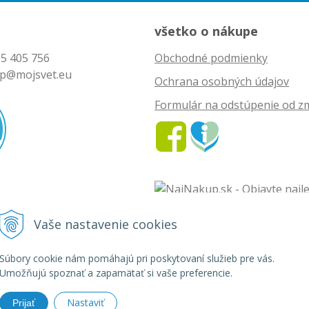
všetko o nákupe
5 405 756
Obchodné podmienky
p@mojsvet.eu
Ochrana osobných údajov
Formulár na odstúpenie od z
Vaše nastavenie cookies
vet - rozličný tovar •
tvorba eshopu cez UNIobchod
,
webhosting
spoločnosti
Súbory cookie nám pomáhajú pri poskytovaní služieb pre vás.
Umožňujú spoznať a zapamätať si vaše preferencie.
Nastaviť
Prijať