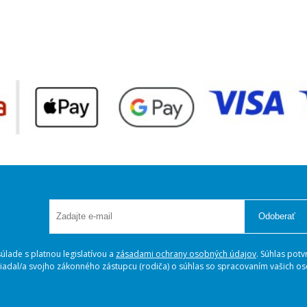
Odoberať
lade s platnou legislatívou a
zásadami ochrany osobných údajov
. Súhlas potv
ožiadal/a svojho zákonného zástupcu (rodiča) o súhlas so spracovaním vašich 