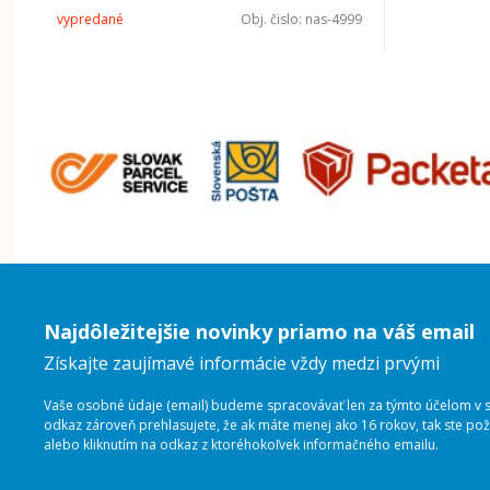
vypredané
Obj. čislo:
nas-4999
Najdôležitejšie novinky priamo na váš email
Získajte zaujímavé informácie vždy medzi prvými
Vaše osobné údaje (email) budeme spracovávať len za týmto účelom v sú
odkaz zároveň prehlasujete, že ak máte menej ako 16 rokov, tak ste p
alebo kliknutím na odkaz z ktoréhokoľvek informačného emailu.