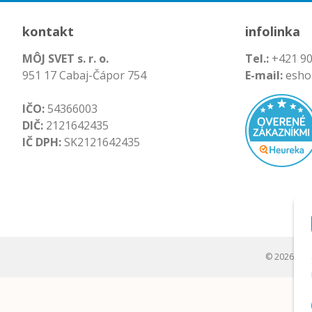
kontakt
infolinka
MÔJ SVET s. r. o.
Tel.:
+421 90
951 17 Cabaj-Čápor 754
E-mail:
esho
IČO:
54366003
DIČ:
2121642435
IČ DPH:
SK2121642435
© 2026 Môj s