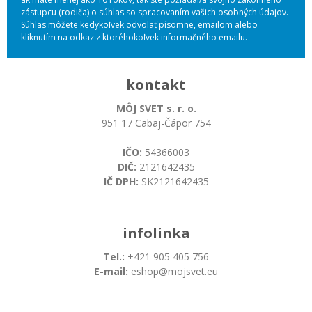
zástupcu (rodiča) o súhlas so spracovaním vašich osobných údajov.
Súhlas môžete kedykoľvek odvolať písomne, emailom alebo
kliknutím na odkaz z ktoréhokoľvek informačného emailu.
kontakt
MÔJ SVET s. r. o.
951 17 Cabaj-Čápor 754
IČO:
54366003
DIČ:
2121642435
IČ DPH:
SK2121642435
infolinka
Tel.:
+421 905 405 756
E-mail:
eshop@mojsvet.eu