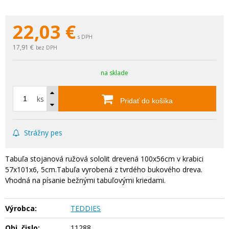
22,03
€
s DPH
17,91 €
bez DPH
na sklade
ks
Pridať do košíka
Strážny pes
Tabuľa stojanová ružová sololit drevená 100x56cm v krabici
57x101x6, 5cm.Tabuľa vyrobená z tvrdého bukového dreva.
Vhodná na písanie bežnými tabuľovými kriedami.
Výrobca:
TEDDIES
Obj. čislo:
11288