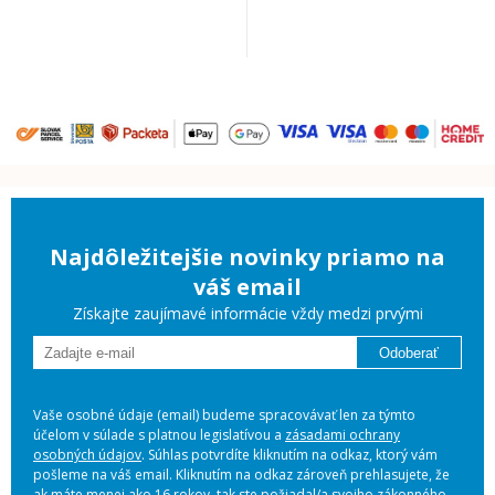
Najdôležitejšie novinky priamo na
váš email
Získajte zaujímavé informácie vždy medzi prvými
Odoberať
Vaše osobné údaje (email) budeme spracovávať len za týmto
účelom v súlade s platnou legislatívou a
zásadami ochrany
osobných údajov
. Súhlas potvrdíte kliknutím na odkaz, ktorý vám
pošleme na váš email. Kliknutím na odkaz zároveň prehlasujete, že
ak máte menej ako 16 rokov, tak ste požiadal/a svojho zákonného