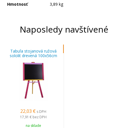
Hmotnosť
3,89 kg
Naposledy navštívené
Tabuľa stojanová ružová
sololit drevená 100x56cm
22,03 €
s DPH
17,91 €
bez DPH
na sklade