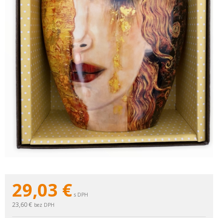
29,03
€
s DPH
23,60 €
bez DPH