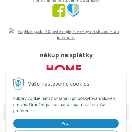
Formulár na odstúpenie od zmluvy
nákup na splátky
Vaše nastavenie cookies
Súbory cookie nám pomáhajú pri poskytovaní služieb
pre vás. Umožňujú spoznať a zapamätať si vaše
preferencie.
© 2026 Môj svet - rozličný tovar •
tvorba eshopu cez UNIobchod
,
webhosting
spoločnosti
WEBYGROUP
Prijať