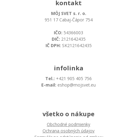
kontakt
MÔJ SVET s. r. o.
951 17 Cabaj-Čápor 754
IČO:
54366003
DIČ:
2121642435
IČ DPH:
SK2121642435
infolinka
Tel.:
+421 905 405 756
E-mail:
eshop@mojsvet.eu
všetko o nákupe
Obchodné podmienky
Ochrana osobných údajov