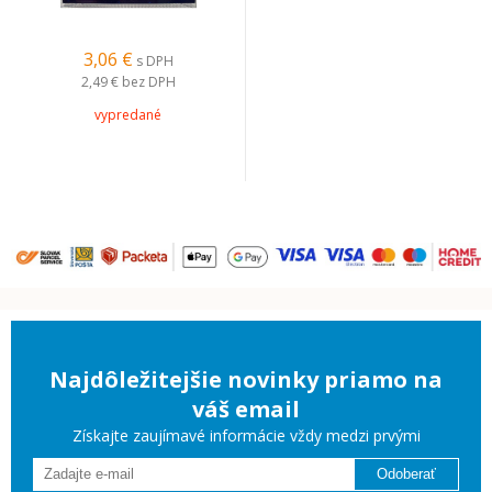
3,06 €
s DPH
2,49 €
bez DPH
vypredané
Najdôležitejšie novinky priamo na
váš email
Získajte zaujímavé informácie vždy medzi prvými
Odoberať