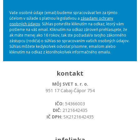
Vaše osobné údaje (email) budeme spracovávať len za týmto
účelom v súlade s platnou legislatívou a
zásadami ochrany
osobných údajov
. Súhlas potvrdíte kliknutím na odkaz, ktorý vám
pošleme na váš email. Kliknutím na odkaz zároveň prehlasujete, že
ak máte menej ako 16 rokov, tak ste požiadal/a svojho zákonného
zástupcu (rodiča) o súhlas so spracovaním vašich osobných údajov.
Súhlas môžete kedykoľvek odvolať písomne, emailom alebo
kliknutím na odkaz z ktoréhokoľvek informačného emailu.
kontakt
MÔJ SVET s. r. o.
951 17 Cabaj-Čápor 754
IČO:
54366003
DIČ:
2121642435
IČ DPH:
SK2121642435
infolinka