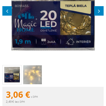
3,06
€
s DPH
2,49 €
bez DPH