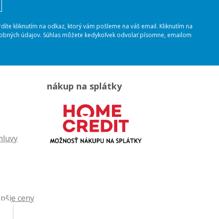
rdíte kliknutím na odkaz, ktorý vám pošleme na váš email. Kliknutím na
osobných údajov. Súhlas môžete kedykoľvek odvolať písomne, emailom
nákup na splátky
mluvy