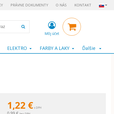
KY
PRÁVNE DOKUMENTY
O NÁS
KONTAKT
Môj účet
ELEKTRO
FARBY A LAKY
Ďalšie
1,22
€
s DPH
0,99 €
bez DPH