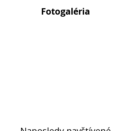
Fotogaléria
Naposledy navštívené