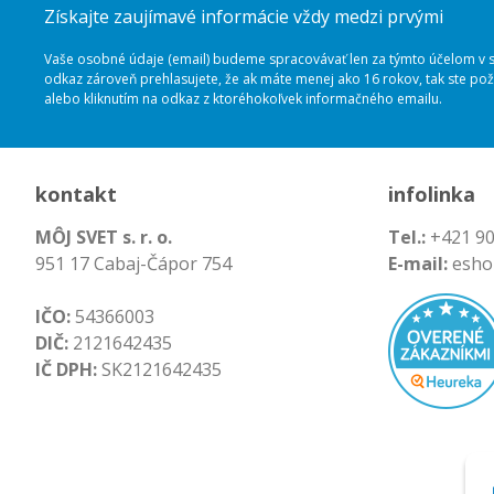
Získajte zaujímavé informácie vždy medzi prvými
Vaše osobné údaje (email) budeme spracovávať len za týmto účelom v sú
odkaz zároveň prehlasujete, že ak máte menej ako 16 rokov, tak ste p
alebo kliknutím na odkaz z ktoréhokoľvek informačného emailu.
kontakt
infolinka
MÔJ SVET s. r. o.
Tel.:
+421 90
951 17 Cabaj-Čápor 754
E-mail:
esho
IČO:
54366003
DIČ:
2121642435
IČ DPH:
SK2121642435