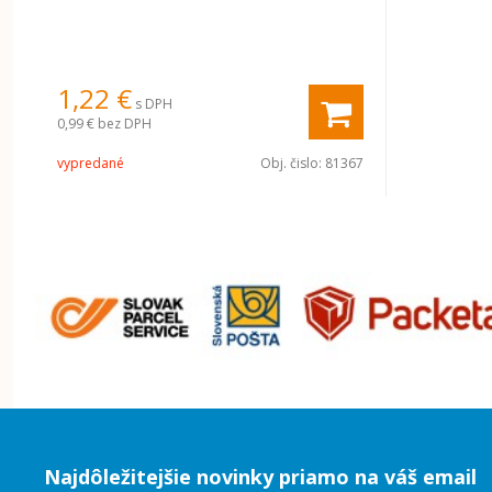
1,22 €
s DPH
0,99 €
bez DPH
vypredané
Obj. čislo:
81367
Najdôležitejšie novinky priamo na váš email