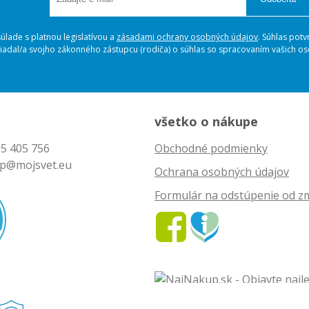
lade s platnou legislatívou a
zásadami ochrany osobných údajov
. Súhlas potv
ožiadal/a svojho zákonného zástupcu (rodiča) o súhlas so spracovaním vašich 
všetko o nákupe
5 405 756
Obchodné podmienky
p@mojsvet.eu
Ochrana osobných údajov
Formulár na odstúpenie od z