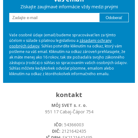
Získajte zaujímavé informácie vždy medzi prvými
Odoberať
Vaše osobné údaje (email) budeme spracovávať len za týmto
účelom v súlade s platnou legislatívou a
zásadami ochrany
osobných údajov
. Súhlas potvrdíte kliknutím na odkaz, ktorý vám
pošleme na váš email. Kliknutím na odkaz zároveň prehlasujete, že
ak máte menej ako 16 rokov, tak ste požiadal/a svojho zákonného
zástupcu (rodiča) o súhlas so spracovaním vašich osobných údajov.
Súhlas môžete kedykoľvek odvolať písomne, emailom alebo
kliknutím na odkaz z ktoréhokoľvek informačného emailu.
kontakt
MÔJ SVET s. r. o.
951 17 Cabaj-Čápor 754
IČO:
54366003
DIČ:
2121642435
IČ DPH:
SK2121642435