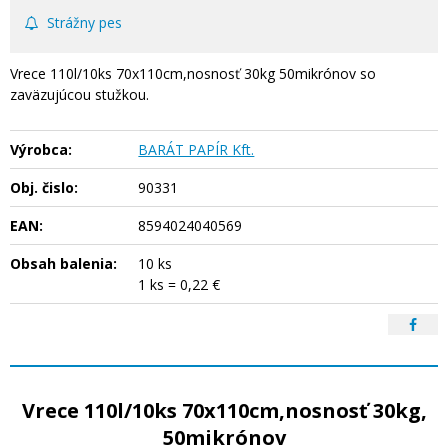
Strážny pes
Vrece 110l/10ks 70x110cm,nosnosť 30kg 50mikrónov so
zaväzujúcou stužkou.
Výrobca:
BARÁT PAPÍR Kft.
Obj. čislo:
90331
EAN:
8594024040569
Obsah balenia:
10 ks
1 ks = 0,22 €
Vrece 110l/10ks 70x110cm,nosnosť 30kg,
50mikrónov