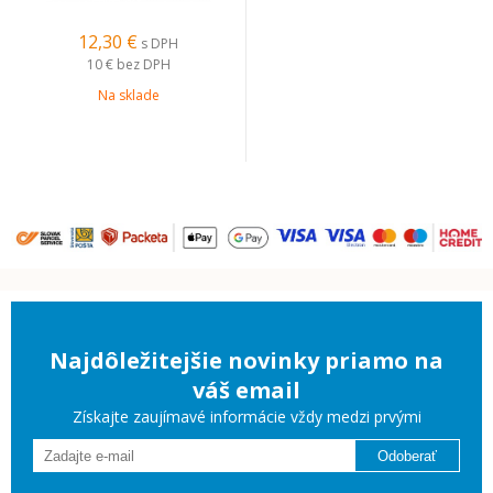
12,30 €
s DPH
10 €
bez DPH
Na sklade
Najdôležitejšie novinky priamo na
váš email
Získajte zaujímavé informácie vždy medzi prvými
Odoberať