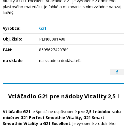
Vitality a G21 Excellent. Vtláčadlo G21 je vyrobené z odolného
plastového materiálu, je ľahké a mixovanie s ním zvládne naozaj
každý.
Výrobca:
G21
Obj. čislo:
PEN60081486
EAN:
8595627420789
na sklade
na sklade u dodávateľa
Vtláčadlo G21 pre nádoby Vitality 2,5 l
Vtláčadlo G21
je špeciálne uspôsobené
pre 2,5 l nádobu radu
mixérov G21 Perfect Smoothie Vitality, G21 Smart
Smoothie Vitality a G21 Excellent
. Je vyrobené z odolného