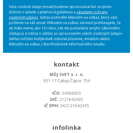
Vaše osobné údaje (email) budeme spracovávať len za týmto
účelom v súlade s platnou legislatívou a
zásadami ochrany
osobných údajov
. Súhlas potvrdíte kliknutím na odkaz, ktorý vám
pošleme na váš email. Kliknutím na odkaz zároveň prehlasujete, že
ak máte menej ako 16 rokov, tak ste požiadal/a svojho zákonného
zástupcu (rodiča) o súhlas so spracovaním vašich osobných údajov.
Súhlas môžete kedykoľvek odvolať písomne, emailom alebo
kliknutím na odkaz z ktoréhokoľvek informačného emailu.
kontakt
MÔJ SVET s. r. o.
951 17 Cabaj-Čápor 754
IČO:
54366003
DIČ:
2121642435
IČ DPH:
SK2121642435
infolinka