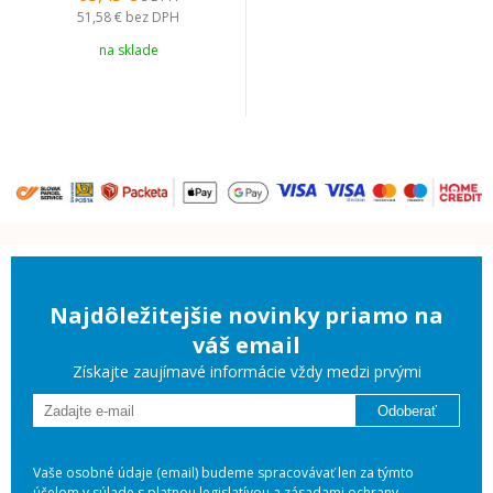
51,58 €
bez DPH
na sklade
Najdôležitejšie novinky priamo na
váš email
Získajte zaujímavé informácie vždy medzi prvými
Odoberať
Vaše osobné údaje (email) budeme spracovávať len za týmto
účelom v súlade s platnou legislatívou a
zásadami ochrany