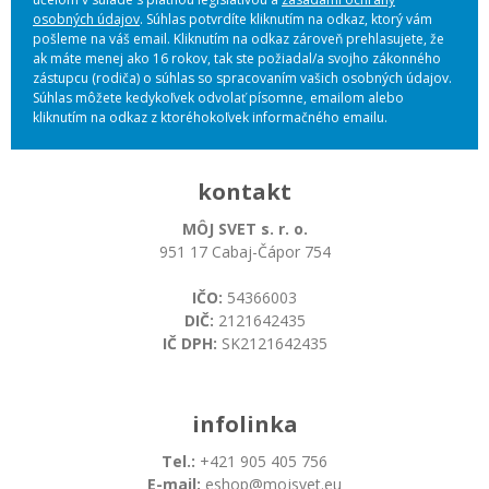
osobných údajov
. Súhlas potvrdíte kliknutím na odkaz, ktorý vám
pošleme na váš email. Kliknutím na odkaz zároveň prehlasujete, že
ak máte menej ako 16 rokov, tak ste požiadal/a svojho zákonného
zástupcu (rodiča) o súhlas so spracovaním vašich osobných údajov.
Súhlas môžete kedykoľvek odvolať písomne, emailom alebo
kliknutím na odkaz z ktoréhokoľvek informačného emailu.
kontakt
MÔJ SVET s. r. o.
951 17 Cabaj-Čápor 754
IČO:
54366003
DIČ:
2121642435
IČ DPH:
SK2121642435
infolinka
Tel.:
+421 905 405 756
E-mail:
eshop@mojsvet.eu