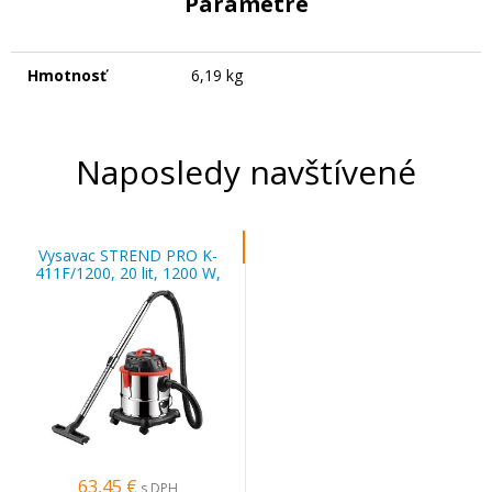
Parametre
Hmotnosť
6,19 kg
Naposledy navštívené
Vysavac STREND PRO K-
411F/1200, 20 lit, 1200 W,
priemyselný
63,45 €
s DPH