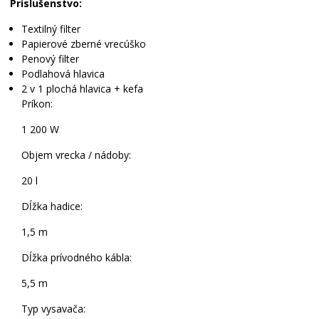
Príslušenstvo:
Textilný filter
Papierové zberné vrecúško
Penový filter
Podlahová hlavica
2 v 1 plochá hlavica + kefa
Príkon:
1 200 W
Objem vrecka / nádoby:
20 l
Dĺžka hadice:
1,5 m
Dĺžka prívodného kábla:
5,5 m
Typ vysavača: