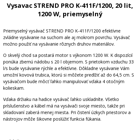
Vysavac STREND PRO K-411F/1200, 20 lit,
1200 W, priemyselný
Priemyselný vysávač STREND PRO K-411F/1200 efektívne
zvládne vysávanie na suchom ale aj mokrom povrchu. Vysávač
možno použiť na vysávanie rôznych druhov materiálov.
O skvelý chod sa postará motor s výkonom 1200 W. K dispozícií
ponúka zbernú nádobu s 20 l objemom. S prietokom vzduchu 33
l/s bude vysávanie rýchle a efektívne. Dôkladne vysávanie Vám
umožní kovová trubica, ktorú si môžete predlžiť až do 64,5 cm. S
vysávačom bude môcť ľahko manipulovať vďaka 4 otočným
kolieskam.
Vďaka držiaku na hadice vysávač ľahko uskladníte. Všetko
príslušenstvo a kábel má na vysávači svoje miesto, takže pri
skladovaní zaberá menej miesta. Pri čistení úzkych priestorov a
nástrojov môže šikovne poslúžiť funkcia fúkania.