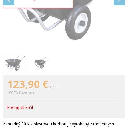
123,90
€
s DPH
100,73 €
bez DPH
Predaj skončil
Záhradný fúrik s plastovou korbou je vyrobený z moderných