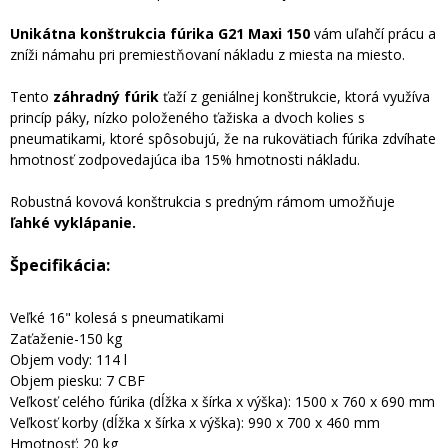
Unikátna konštrukcia fúrika G21 Maxi 150
vám uľahčí prácu a
zníži námahu pri premiestňovaní nákladu z miesta na miesto.
Tento
záhradný fúrik
ťaží z geniálnej konštrukcie, ktorá využíva
princíp páky, nízko položeného ťažiska a dvoch kolies s
pneumatikami, ktoré spôsobujú, že na rukovätiach fúrika zdvíhate
hmotnosť zodpovedajúca iba 15% hmotnosti nákladu.
Robustná kovová konštrukcia s predným rámom umožňuje
ľahké vyklápanie.
Špecifikácia:
Veľké 16" kolesá s pneumatikami
Zaťaženie-150 kg
Objem vody: 114 l
Objem piesku: 7 CBF
Veľkosť celého fúrika (dĺžka x šírka x výška): 1500 x 760 x 690 mm
Veľkosť korby (dĺžka x šírka x výška): 990 x 700 x 460 mm
Hmotnosť: 20 kg