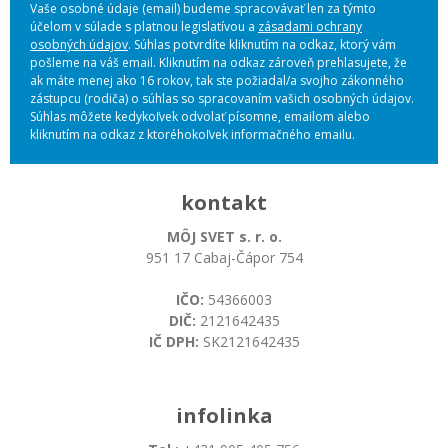
Vaše osobné údaje (email) budeme spracovávať len za týmto
účelom v súlade s platnou legislatívou a
zásadami ochrany
osobných údajov
. Súhlas potvrdíte kliknutím na odkaz, ktorý vám
pošleme na váš email. Kliknutím na odkaz zároveň prehlasujete, že
ak máte menej ako 16 rokov, tak ste požiadal/a svojho zákonného
zástupcu (rodiča) o súhlas so spracovaním vašich osobných údajov.
Súhlas môžete kedykoľvek odvolať písomne, emailom alebo
kliknutím na odkaz z ktoréhokoľvek informačného emailu.
kontakt
MÔJ SVET s. r. o.
951 17 Cabaj-Čápor 754
IČO:
54366003
DIČ:
2121642435
IČ DPH:
SK2121642435
infolinka