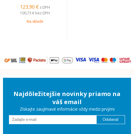
123,90 €
s DPH
100,73 €
bez DPH
Na sklade
Najdôležitejšie novinky priamo na
váš email
Získajte zaujímavé informácie vždy medzi prvými
Odoberať