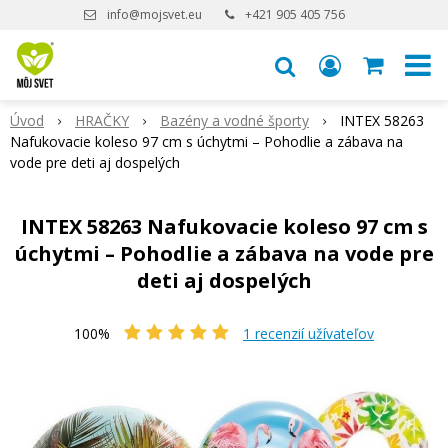
info@mojsvet.eu
+421 905 405 756
Úvod
HRAČKY
Bazény a vodné športy
INTEX 58263
Nafukovacie koleso 97 cm s úchytmi – Pohodlie a zábava na
vode pre deti aj dospelých
INTEX 58263 Nafukovacie koleso 97 cm s
úchytmi – Pohodlie a zábava na vode pre
deti aj dospelých
100%
1
recenzií užívateľov