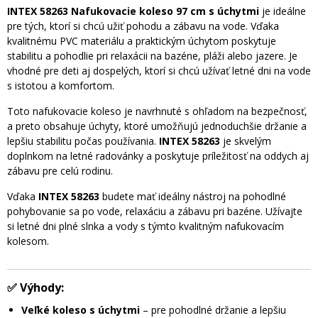
INTEX 58263 Nafukovacie koleso 97 cm s úchytmi
je ideálne
pre tých, ktorí si chcú užiť pohodu a zábavu na vode. Vďaka
kvalitnému PVC materiálu a praktickým úchytom poskytuje
stabilitu a pohodlie pri relaxácii na bazéne, pláži alebo jazere. Je
vhodné pre deti aj dospelých, ktorí si chcú užívať letné dni na vode
s istotou a komfortom.
Toto nafukovacie koleso je navrhnuté s ohľadom na bezpečnosť,
a preto obsahuje úchyty, ktoré umožňujú jednoduchšie držanie a
lepšiu stabilitu počas používania.
INTEX 58263
je skvelým
doplnkom na letné radovánky a poskytuje príležitosť na oddych aj
zábavu pre celú rodinu.
Vďaka
INTEX 58263
budete mať ideálny nástroj na pohodlné
pohybovanie sa po vode, relaxáciu a zábavu pri bazéne. Užívajte
si letné dni plné slnka a vody s týmto kvalitným nafukovacím
kolesom.
✅
Výhody:
Veľké koleso s úchytmi
– pre pohodlné držanie a lepšiu