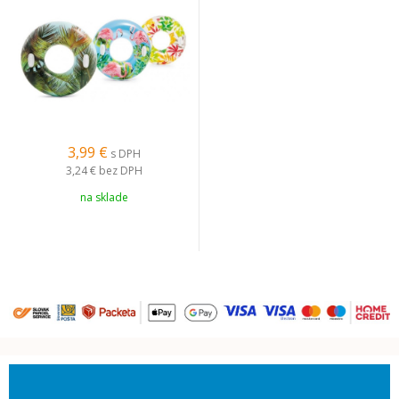
pre deti aj dospelých
3,99 €
s DPH
3,24 €
bez DPH
na sklade