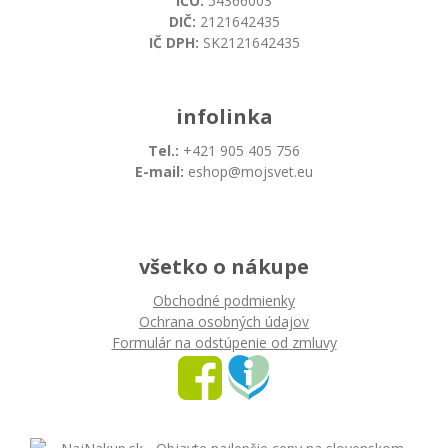
IČO:
54366003
DIČ:
2121642435
IČ DPH:
SK2121642435
infolinka
Tel.:
+421 905 405 756
E-mail:
eshop@mojsvet.eu
všetko o nákupe
Obchodné podmienky
Ochrana osobných údajov
Formulár na odstúpenie od zmluvy