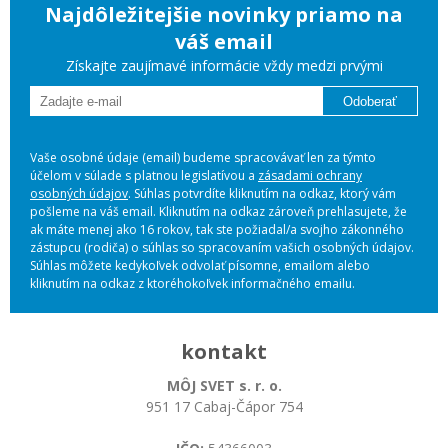
Najdôležitejšie novinky priamo na
váš email
Získajte zaujímavé informácie vždy medzi prvými
Odoberať
Vaše osobné údaje (email) budeme spracovávať len za týmto
účelom v súlade s platnou legislatívou a
zásadami ochrany
osobných údajov
. Súhlas potvrdíte kliknutím na odkaz, ktorý vám
pošleme na váš email. Kliknutím na odkaz zároveň prehlasujete, že
ak máte menej ako 16 rokov, tak ste požiadal/a svojho zákonného
zástupcu (rodiča) o súhlas so spracovaním vašich osobných údajov.
Súhlas môžete kedykoľvek odvolať písomne, emailom alebo
kliknutím na odkaz z ktoréhokoľvek informačného emailu.
kontakt
MÔJ SVET s. r. o.
951 17 Cabaj-Čápor 754