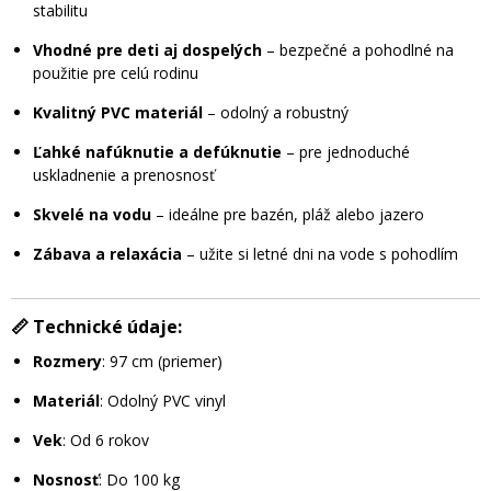
stabilitu
Vhodné pre deti aj dospelých
– bezpečné a pohodlné na
použitie pre celú rodinu
Kvalitný PVC materiál
– odolný a robustný
Ľahké nafúknutie a defúknutie
– pre jednoduché
uskladnenie a prenosnosť
Skvelé na vodu
– ideálne pre bazén, pláž alebo jazero
Zábava a relaxácia
– užite si letné dni na vode s pohodlím
📏
Technické údaje:
Rozmery
: 97 cm (priemer)
Materiál
: Odolný PVC vinyl
Vek
: Od 6 rokov
Nosnosť
: Do 100 kg