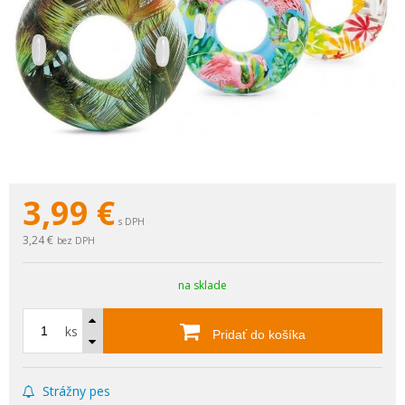
3,99
€
s DPH
3,24 €
bez DPH
na sklade
ks
Pridať do košíka
Strážny pes