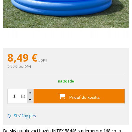
8,49
€
s DPH
6,90 €
bez DPH
na sklade
ks
Pridať do košíka
Strážny pes
Detský nafukovací bazén INTEX 58446 s priemerom 168 cm a