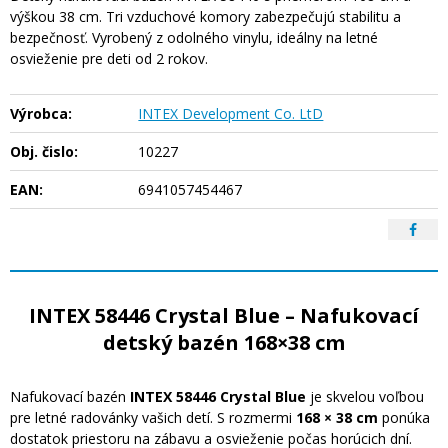
výškou 38 cm. Tri vzduchové komory zabezpečujú stabilitu a
bezpečnosť. Vyrobený z odolného vinylu, ideálny na letné
osvieženie pre deti od 2 rokov.
Výrobca:
INTEX Development Co. LtD
Obj. čislo:
10227
EAN:
6941057454467
INTEX 58446 Crystal Blue – Nafukovací
detský bazén 168×38 cm
Nafukovací bazén
INTEX 58446 Crystal Blue
je skvelou voľbou
pre letné radovánky vašich detí. S rozmermi
168 × 38 cm
ponúka
dostatok priestoru na zábavu a osvieženie počas horúcich dní.