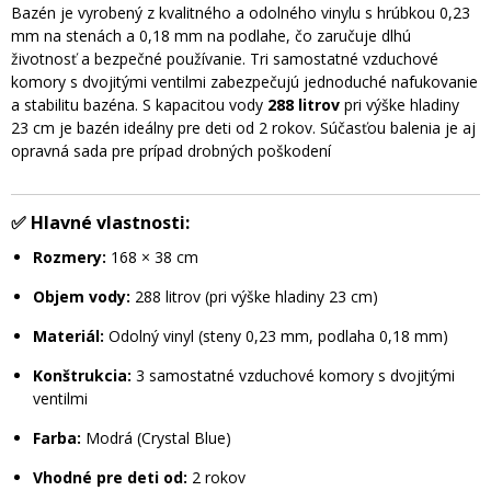
Bazén je vyrobený z kvalitného a odolného vinylu s hrúbkou 0,23
mm na stenách a 0,18 mm na podlahe, čo zaručuje dlhú
životnosť a bezpečné používanie. Tri samostatné vzduchové
komory s dvojitými ventilmi zabezpečujú jednoduché nafukovanie
a stabilitu bazéna. S kapacitou vody
288 litrov
pri výške hladiny
23 cm je bazén ideálny pre deti od 2 rokov. Súčasťou balenia je aj
opravná sada pre prípad drobných poškodení
✅
Hlavné vlastnosti:
Rozmery:
168 × 38 cm​
Objem vody:
288 litrov (pri výške hladiny 23 cm)
Materiál:
Odolný vinyl (steny 0,23 mm, podlaha 0,18 mm)​
Konštrukcia:
3 samostatné vzduchové komory s dvojitými
ventilmi
Farba:
Modrá (Crystal Blue)​
Vhodné pre deti od:
2 rokov​