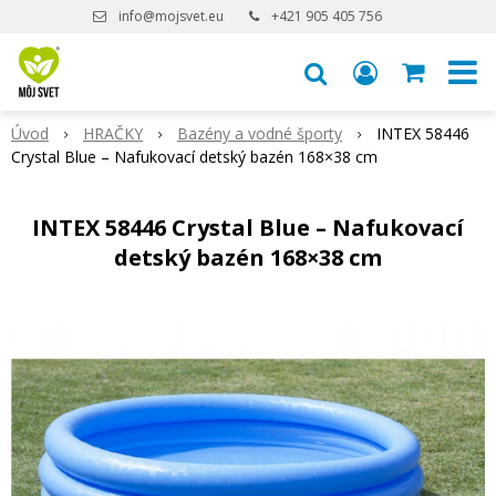
info@mojsvet.eu
+421 905 405 756
Úvod
HRAČKY
Bazény a vodné športy
INTEX 58446
Crystal Blue – Nafukovací detský bazén 168×38 cm
INTEX 58446 Crystal Blue – Nafukovací
detský bazén 168×38 cm