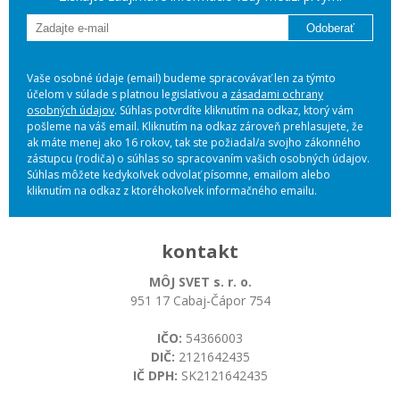
Odoberať
Vaše osobné údaje (email) budeme spracovávať len za týmto
účelom v súlade s platnou legislatívou a
zásadami ochrany
osobných údajov
. Súhlas potvrdíte kliknutím na odkaz, ktorý vám
pošleme na váš email. Kliknutím na odkaz zároveň prehlasujete, že
ak máte menej ako 16 rokov, tak ste požiadal/a svojho zákonného
zástupcu (rodiča) o súhlas so spracovaním vašich osobných údajov.
Súhlas môžete kedykoľvek odvolať písomne, emailom alebo
kliknutím na odkaz z ktoréhokoľvek informačného emailu.
kontakt
MÔJ SVET s. r. o.
951 17 Cabaj-Čápor 754
IČO:
54366003
DIČ:
2121642435
IČ DPH:
SK2121642435