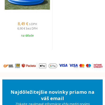
8,49 €
s DPH
6,90 €
bez DPH
na sklade
Najdôležitejšie novinky priamo na
váš email
Získajte zaujímavé informácie vždy medzi prvými