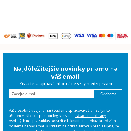
Najdôležitejšie novinky priamo na
váš email
Získajte zaujímavé informácie vždy medzi prvými
Odoberať
Vaše osobné údaje (email) budeme spracovávať len za týmto
účelom v súlade s platnou legislatívou a
zásadami ochrany
osobných údajov
. Súhlas potvrdíte kliknutím na odkaz, ktorý vám
pošleme na váš email. Kliknutím na odkaz zároveň prehlasujete, že