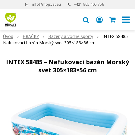
info@mojsvet.eu
+421 905 405 756
Úvod
HRAČKY
Bazény a vodné športy
INTEX 58485 –
Nafukovací bazén Morský svet 305×183×56 cm
INTEX 58485 – Nafukovací bazén Morský
svet 305×183×56 cm