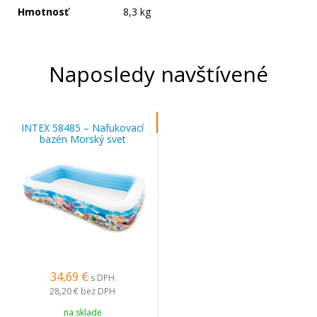
Hmotnosť
8,3 kg
Naposledy navštívené
INTEX 58485 – Nafukovací
bazén Morský svet
305×183×56 cm
34,69 €
s DPH
28,20 €
bez DPH
na sklade