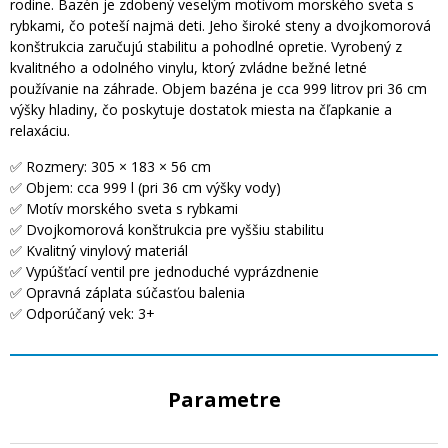
rodine. Bazén je zdobený veselým motívom morského sveta s
rybkami, čo poteší najmä deti. Jeho široké steny a dvojkomorová
konštrukcia zaručujú stabilitu a pohodlné opretie. Vyrobený z
kvalitného a odolného vinylu, ktorý zvládne bežné letné
používanie na záhrade. Objem bazéna je cca 999 litrov pri 36 cm
výšky hladiny, čo poskytuje dostatok miesta na čľapkanie a
relaxáciu.
✅ Rozmery: 305 × 183 × 56 cm
✅ Objem: cca 999 l (pri 36 cm výšky vody)
✅ Motív morského sveta s rybkami
✅ Dvojkomorová konštrukcia pre vyššiu stabilitu
✅ Kvalitný vinylový materiál
✅ Vypúšťací ventil pre jednoduché vyprázdnenie
✅ Opravná záplata súčasťou balenia
✅ Odporúčaný vek: 3+
Parametre