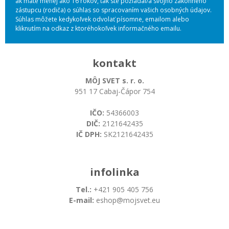
ak máte menej ako 16 rokov, tak ste požiadal/a svojho zákonného
zástupcu (rodiča) o súhlas so spracovaním vašich osobných údajov.
Súhlas môžete kedykoľvek odvolať písomne, emailom alebo
kliknutím na odkaz z ktoréhokoľvek informačného emailu.
kontakt
MÔJ SVET s. r. o.
951 17 Cabaj-Čápor 754
IČO:
54366003
DIČ:
2121642435
IČ DPH:
SK2121642435
infolinka
Tel.:
+421 905 405 756
E-mail:
eshop@mojsvet.eu