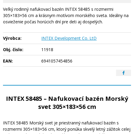
Veľký rodinný nafukovací bazén INTEX 58485 s rozmermi
305×183×56 cm a krásnym motívom morského sveta. Ideálny na
osvieženie počas horúcich dní pre deti aj dospelých.
Výrobca:
INTEX Development Co. LtD
Obj. čislo:
11918
EAN:
6941057454856
INTEX 58485 – Nafukovací bazén Morský
svet 305×183×56 cm
INTEX 58485 Morský svet je priestranný nafukovací bazén s
rozmermi 305×183×56 cm, ktorý ponúka skvelý letný zážitok celej