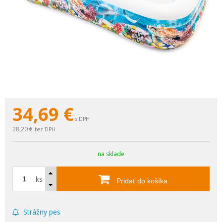
34,69
€
s DPH
28,20 €
bez DPH
na sklade
ks
Pridať do košíka
Strážny pes