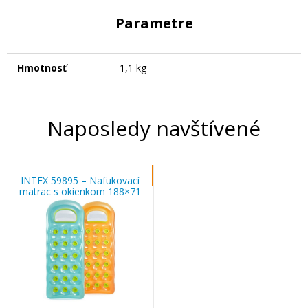
Parametre
Hmotnosť
1,1 kg
Naposledy navštívené
INTEX 59895 – Nafukovací
matrac s okienkom 188×71
cm