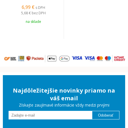
6,99 €
s DPH
5,68 €
bez DPH
na sklade
Najdôležitejšie novinky priamo na
váš email
Získajte zaujímavé informácie vždy medzi prvými
Odoberať