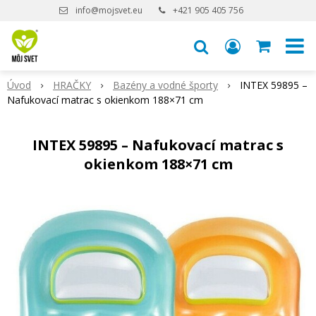
info@mojsvet.eu
+421 905 405 756
Úvod
HRAČKY
Bazény a vodné športy
INTEX 59895 –
Nafukovací matrac s okienkom 188×71 cm
INTEX 59895 – Nafukovací matrac s
okienkom 188×71 cm