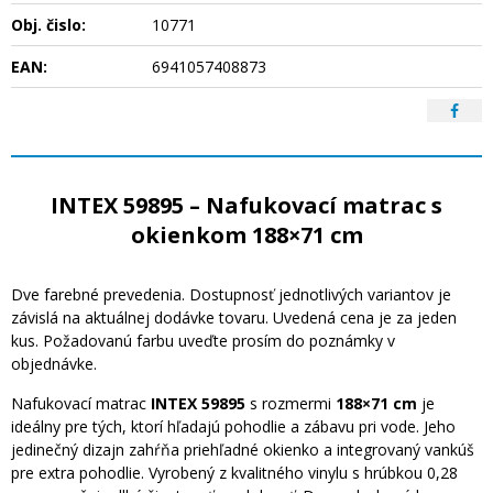
Obj. čislo:
10771
EAN:
6941057408873
INTEX 59895 – Nafukovací matrac s
okienkom 188×71 cm
Dve farebné prevedenia. Dostupnosť jednotlivých variantov je
závislá na aktuálnej dodávke tovaru. Uvedená cena je za jeden
kus. Požadovanú farbu uveďte prosím do poznámky v
objednávke.
Nafukovací matrac
INTEX 59895
s rozmermi
188×71 cm
je
ideálny pre tých, ktorí hľadajú pohodlie a zábavu pri vode. Jeho
jedinečný dizajn zahŕňa priehľadné okienko a integrovaný vankúš
pre extra pohodlie. Vyrobený z kvalitného vinylu s hrúbkou 0,28