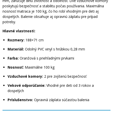
mm, zaručuje dlhú životnosť a odolnosť. Dve vzduchové komory
poskytujú bezpečnosť a stabilitu počas používania. Maximálna
nosnosť matraca je 100 kg, čo ho robí vhodným pre deti aj
dospelých. Balenie obsahuje aj opravnú záplatu pre prípad
potreby.​
Hlavné vlastnosti:
Rozmery:
188×71 cm​
Materiál:
Odolný PVC vinyl s hrúbkou 0,28 mm
Farba:
Oranžová s priehľadnými prvkami
Nosnosť:
Maximálne 100 kg
Vzduchové komory:
2 pre zvýšenú bezpečnosť​
Vekové odporúčanie:
Vhodné pre deti od 3 rokov a
dospelých​
Príslušenstvo:
Opravná záplata súčasťou balenia