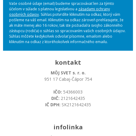
Vaše osobné údaje (email) budeme spracovávať len za týmto
účelom v súlade s platnou legislatívou a
zásadami ochrany
osobných údajov
. Súhlas potvrdíte kliknutím na odkaz, ktorý vám
pošleme na váš email. Kliknutím na odkaz zároveň prehlasujete, že
ak máte menej ako 16 rokov, tak ste požiadal/a svojho zákonného
zástupcu (rodiča) o súhlas so spracovaním vašich osobných údajov.
Súhlas môžete kedykoľvek odvolať písomne, emailom alebo
kliknutím na odkaz z ktoréhokoľvek informačného emailu.
kontakt
MÔJ SVET s. r. o.
951 17 Cabaj-Čápor 754
IČO:
54366003
DIČ:
2121642435
IČ DPH:
SK2121642435
infolinka