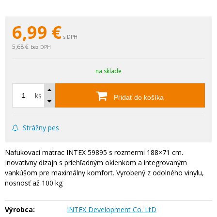
6,99
€
s DPH
5,68 €
bez DPH
na sklade
ks
Pridať do košíka
Strážny pes
Nafukovací matrac INTEX 59895 s rozmermi 188×71 cm.
Inovatívny dizajn s priehľadným okienkom a integrovaným
vankúšom pre maximálny komfort. Vyrobený z odolného vinylu,
nosnosť až 100 kg
Výrobca:
INTEX Development Co. LtD