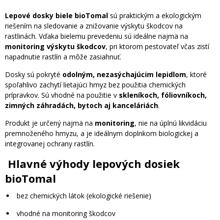
Lepové dosky biele bioTomal
sú praktickým a ekologickým
riešením na sledovanie a znižovanie výskytu škodcov na
rastlinách. Vďaka bielemu prevedeniu sú ideálne najmä na
monitoring výskytu škodcov
, pri ktorom pestovateľ včas zistí
napadnutie rastlín a môže zasiahnuť.
Dosky sú pokryté
odolným, nezasýchajúcim lepidlom
, ktoré
spoľahlivo zachytí lietajúci hmyz bez použitia chemických
prípravkov. Sú vhodné na použitie v
skleníkoch, fóliovníkoch,
zimných záhradách, bytoch aj kanceláriách
.
Produkt je určený najmä na
monitoring
, nie na úplnú likvidáciu
premnoženého hmyzu, a je ideálnym doplnkom biologickej a
integrovanej ochrany rastlín.
Hlavné výhody lepových dosiek
bioTomal
bez chemických látok (ekologické riešenie)
vhodné na monitoring škodcov