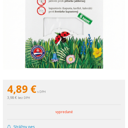
4,89
€
s DPH
3,98 €
bez DPH
vypredané
Strážny pes