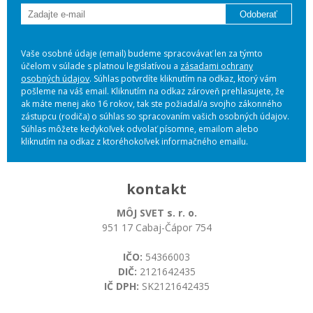
Odoberať
Vaše osobné údaje (email) budeme spracovávať len za týmto
účelom v súlade s platnou legislatívou a
zásadami ochrany
osobných údajov
. Súhlas potvrdíte kliknutím na odkaz, ktorý vám
pošleme na váš email. Kliknutím na odkaz zároveň prehlasujete, že
ak máte menej ako 16 rokov, tak ste požiadal/a svojho zákonného
zástupcu (rodiča) o súhlas so spracovaním vašich osobných údajov.
Súhlas môžete kedykoľvek odvolať písomne, emailom alebo
kliknutím na odkaz z ktoréhokoľvek informačného emailu.
kontakt
MÔJ SVET s. r. o.
951 17 Cabaj-Čápor 754
IČO:
54366003
DIČ:
2121642435
IČ DPH:
SK2121642435