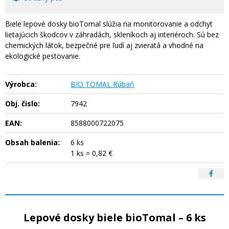
Biele lepové dosky bioTomal slúžia na monitorovanie a odchyt
lietajúcich škodcov v záhradách, skleníkoch aj interiéroch. Sú bez
chemických látok, bezpečné pre ľudí aj zvieratá a vhodné na
ekologické pestovanie.
Výrobca:
BIO TOMAL Rúbaň
Obj. čislo:
7942
EAN:
8588000722075
Obsah balenia:
6 ks
1 ks = 0,82 €
Lepové dosky biele bioTomal – 6 ks