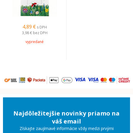
4,89 €
s DPH
3,98 €
bez DPH
vypredané
Najdôležitejšie novinky priamo na
váš email
Získajte zaujímavé informácie vždy medzi prvými