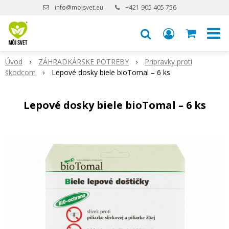
info@mojsvet.eu
+421 905 405 756
Úvod
ZÁHRADKÁRSKE POTREBY
Prípravky proti
škodcom
Lepové dosky biele bioTomal – 6 ks
Lepové dosky biele bioTomal – 6 ks