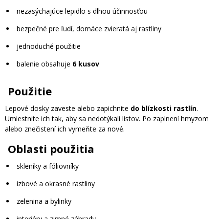
nezasýchajúce lepidlo s dlhou účinnosťou
bezpečné pre ľudí, domáce zvieratá aj rastliny
jednoduché použitie
balenie obsahuje
6 kusov
Použitie
Lepové dosky zaveste alebo zapichnite
do blízkosti rastlín
.
Umiestnite ich tak, aby sa nedotýkali listov. Po zaplnení hmyzom
alebo znečistení ich vymeňte za nové.
Oblasti použitia
skleníky a fóliovníky
izbové a okrasné rastliny
zelenina a bylinky
interiéry a zimné záhrady