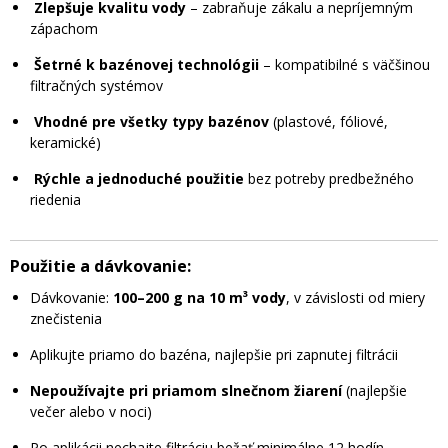
Zlepšuje kvalitu vody
– zabraňuje zákalu a nepríjemným
zápachom
Šetrné k bazénovej technológii
– kompatibilné s väčšinou
filtračných systémov
Vhodné pre všetky typy bazénov
(plastové, fóliové,
keramické)
Rýchle a jednoduché použitie
bez potreby predbežného
riedenia
Použitie a dávkovanie:
Dávkovanie:
100–200 g na 10 m³ vody
, v závislosti od miery
znečistenia
Aplikujte priamo do bazéna, najlepšie pri zapnutej filtrácii
Nepoužívajte pri priamom slnečnom žiarení
(najlepšie
večer alebo v noci)
Po aplikácii nechajte filtráciu bežať minimálne 12 hodín