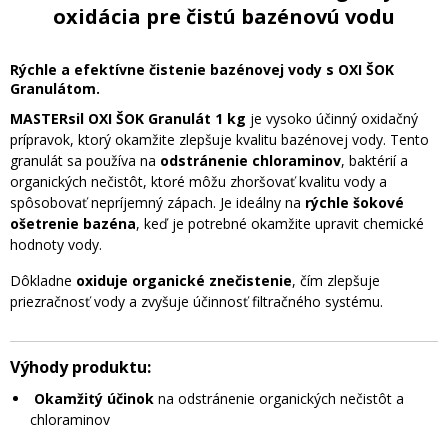
oxidácia pre čistú bazénovú vodu
Rýchle a efektívne čistenie bazénovej vody s OXI ŠOK
Granulátom.
MASTERsil OXI ŠOK Granulát 1 kg
je vysoko účinný oxidačný
prípravok, ktorý okamžite zlepšuje kvalitu bazénovej vody. Tento
granulát sa používa na
odstránenie chloraminov
, baktérií a
organických nečistôt, ktoré môžu zhoršovať kvalitu vody a
spôsobovať nepríjemný zápach. Je ideálny na
rýchle šokové
ošetrenie bazéna
, keď je potrebné okamžite upravit chemické
hodnoty vody.
Dôkladne
oxiduje organické znečistenie
, čím zlepšuje
priezračnosť vody a zvyšuje účinnosť filtračného systému.
Výhody produktu:
Okamžitý účinok
na odstránenie organických nečistôt a
chloraminov