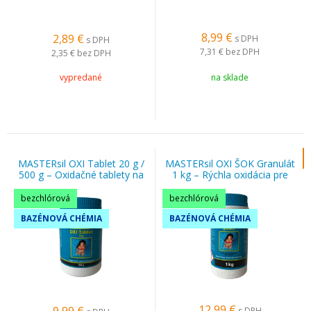
8,99
€
2,89
€
s DPH
s DPH
7,31 €
bez DPH
2,35 €
bez DPH
vypredané
na sklade
MASTERsil OXI Tablet 20 g /
MASTERsil OXI ŠOK Granulát
500 g – Oxidačné tablety na
1 kg – Rýchla oxidácia pre
úpravu bazénovej vody
čistú bazénovú vodu
bezchlórová
bezchlórová
BAZÉNOVÁ CHÉMIA
BAZÉNOVÁ CHÉMIA
12,99
€
s DPH