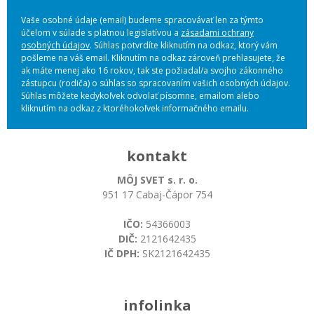
Vaše osobné údaje (email) budeme spracovávať len za týmto
účelom v súlade s platnou legislatívou a
zásadami ochrany
osobných údajov
. Súhlas potvrdíte kliknutím na odkaz, ktorý vám
pošleme na váš email. Kliknutím na odkaz zároveň prehlasujete, že
ak máte menej ako 16 rokov, tak ste požiadal/a svojho zákonného
zástupcu (rodiča) o súhlas so spracovaním vašich osobných údajov.
Súhlas môžete kedykoľvek odvolať písomne, emailom alebo
kliknutím na odkaz z ktoréhokoľvek informačného emailu.
kontakt
MÔJ SVET s. r. o.
951 17 Cabaj-Čápor 754
IČO:
54366003
DIČ:
2121642435
IČ DPH:
SK2121642435
infolinka