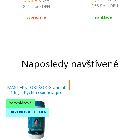
9,99
€
s DPH
10,56 €
bez DPH
8,12 €
bez DPH
vypredané
na sklade
Naposledy navštívené
MASTERsil OXI ŠOK Granulát
1 kg – Rýchla oxidácia pre
čistú bazénovú vodu
bezchlórová
BAZÉNOVÁ CHÉMIA