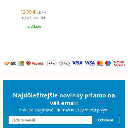
12,99 €
s DPH
10,56 €
bez DPH
na sklade
Najdôležitejšie novinky priamo na
váš email
Získajte zaujímavé informácie vždy medzi prvými
Odoberať