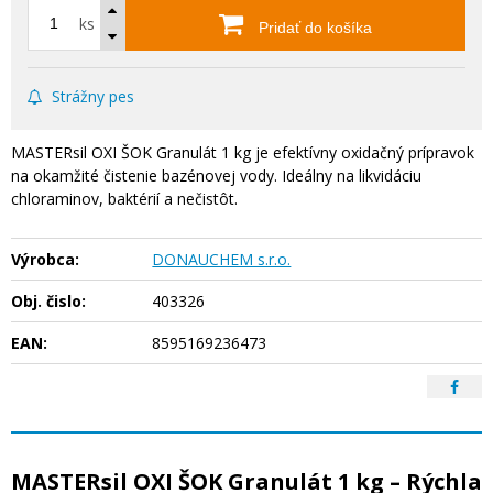
ks
Pridať do košíka
Strážny pes
MASTERsil OXI ŠOK Granulát 1 kg je efektívny oxidačný prípravok
na okamžité čistenie bazénovej vody. Ideálny na likvidáciu
chloraminov, baktérií a nečistôt.
Výrobca:
DONAUCHEM s.r.o.
Obj. čislo:
403326
EAN:
8595169236473
MASTERsil OXI ŠOK Granulát 1 kg – Rýchla