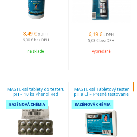
8,49
€
6,19
€
s DPH
s DPH
6,90 €
bez DPH
5,03 €
bez DPH
na sklade
vypredané
MASTERsil tablety do testeru
MASTERsil Tabletový tester
pH – 10 ks Phenol Red
pH a Cl – Presné testovanie
vody
BAZÉNOVÁ CHÉMIA
BAZÉNOVÁ CHÉMIA