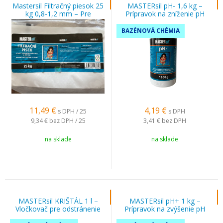
Mastersil Filtračný piesok 25
MASTERsil pH- 1,6 kg –
kg 0,8-1,2 mm – Pre
Prípravok na zníženie pH
efektívnu filtráciu bazénovej
bazénovej vody
vody
BAZÉNOVÁ CHÉMIA
11,49
€
4,19
€
s DPH / 25
s DPH
9,34 €
bez DPH / 25
3,41 €
bez DPH
na sklade
na sklade
MASTERsil KRIŠTÁL 1 l –
MASTERsil pH+ 1 kg –
Vločkovač pre odstránenie
Prípravok na zvýšenie pH
zákalu z vody
bazénovej vody