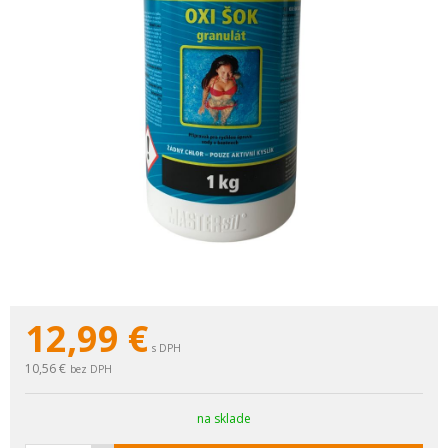
12,99
€
s DPH
10,56 €
bez DPH
na sklade