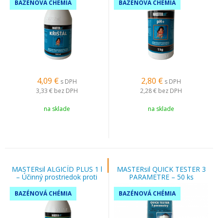
BAZÉNOVÁ CHÉMIA
BAZÉNOVÁ CHÉMIA
4,09
€
2,80
€
s DPH
s DPH
3,33 €
bez DPH
2,28 €
bez DPH
na sklade
na sklade
MASTERsil ALGICÍD PLUS 1 l
MASTERsil QUICK TESTER 3
– Účinný prostriedok proti
PARAMETRE – 50 ks
riasam v bazéne
testovacích prúžkov
BAZÉNOVÁ CHÉMIA
BAZÉNOVÁ CHÉMIA