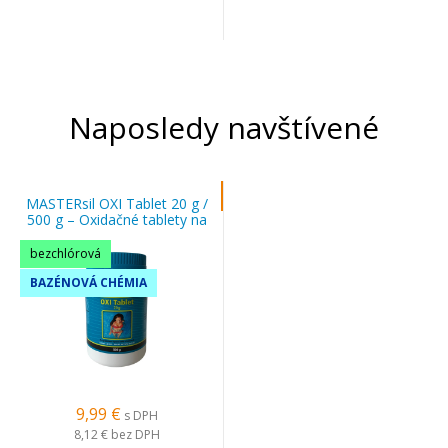
Naposledy navštívené
MASTERsil OXI Tablet 20 g /
500 g – Oxidačné tablety na
úpravu bazénovej vody
bezchlórová
BAZÉNOVÁ CHÉMIA
9,99 €
s DPH
8,12 €
bez DPH