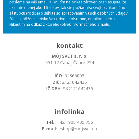
pošleme na váš email. Kliknutím na odkaz zároveň prehlasujete, že
ak máte menej ako 16 rokov, tak ste požiadal/a svojho zákonného
zástupcu (rodiča) o súhlas so spracovaním vašich osobných údajov.
Súhlas môžete kedykoľvek odvolať písomne, emailom alebo
kliknutím na odkaz z ktoréhokoľvek informačného emailu.
kontakt
MÔJ SVET s. r. o.
951 17 Cabaj-Čápor 754
IČO:
54366003
DIČ:
2121642435
IČ DPH:
SK2121642435
infolinka
Tel.:
+421 905 405 756
E-mail:
eshop@mojsvet.eu