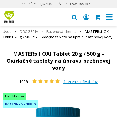
info@mojsvet.eu
+421 905 405 756
Úvod
DROGÉRIA
Bazénová chémia
MASTERsil OXI
Tablet 20 g / 500 g – Oxidačné tablety na úpravu bazénovej vody
MASTERsil OXI Tablet 20 g / 500 g –
Oxidačné tablety na úpravu bazénovej
vody
100%
1
recenzií užívateľov
bezchlórová
BAZÉNOVÁ CHÉMIA