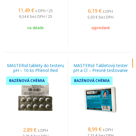
11,49
€
6,19
€
s DPH / 25
s DPH
9,34 €
bez DPH / 25
5,03 €
bez DPH
na sklade
vypredané
MASTERsil tablety do testeru
MASTERsil Tabletový tester
pH – 10 ks Phenol Red
pH a Cl – Presné testovanie
vody
BAZÉNOVÁ CHÉMIA
BAZÉNOVÁ CHÉMIA
8,99
€
2,89
€
s DPH
s DPH
7,31 €
bez DPH