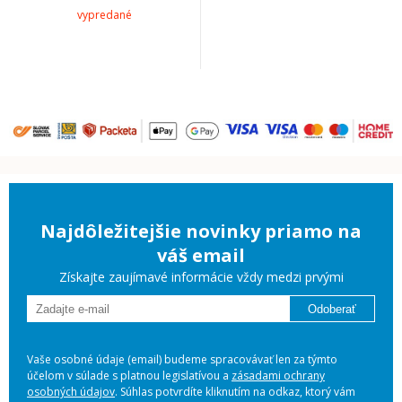
vypredané
Najdôležitejšie novinky priamo na
váš email
Získajte zaujímavé informácie vždy medzi prvými
Odoberať
Vaše osobné údaje (email) budeme spracovávať len za týmto
účelom v súlade s platnou legislatívou a
zásadami ochrany
osobných údajov
. Súhlas potvrdíte kliknutím na odkaz, ktorý vám