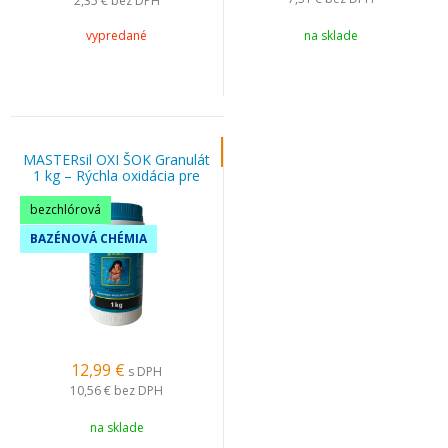
2,35 €
bez DPH
vypredané
na sklade
MASTERsil OXI ŠOK Granulát
1 kg – Rýchla oxidácia pre
čistú bazénovú vodu
bezchlórová
BAZÉNOVÁ CHÉMIA
12,99
€
s DPH
10,56 €
bez DPH
na sklade