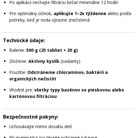
Po aplikácii nechajte filtráciu bežať minimálne 12 hodín
Pre optimálny účinok,
aplikujte 1–2x týždenne
alebo podľa
potreby, keď je voda výrazne znečistená.
Technické údaje:
Balenie:
500 g (25 tabliet × 20 g)
Zloženie:
Aktívny kyslík
(oxidanty)
Použitie:
Odstránenie chloraminov, baktérií a
organických nečistôt
Vhodné pre:
všetky typy bazénov so pieskovou alebo
kartónovou filtráciou
Bezpečnostné pokyny:
Uchovávajte mimo dosahu detí
Pri manipulácii používajte ochranné rukavice