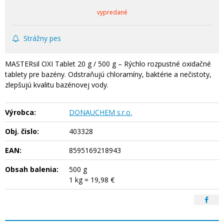
vypredané
Strážny pes
MASTERsil OXI Tablet 20 g / 500 g – Rýchlo rozpustné oxidačné
tablety pre bazény. Odstraňujú chloramíny, baktérie a nečistoty,
zlepšujú kvalitu bazénovej vody.
Výrobca:
DONAUCHEM s.r.o.
Obj. čislo:
403328
EAN:
8595169218943
Obsah balenia:
500 g
1 kg = 19,98 €