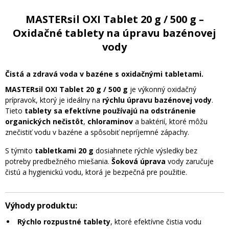
MASTERsil OXI Tablet 20 g / 500 g –
Oxidačné tablety na úpravu bazénovej
vody
Čistá a zdravá voda v bazéne s oxidačnými tabletami.
MASTERsil OXI Tablet 20 g / 500 g
je výkonný oxidačný
prípravok, ktorý je ideálny na
rýchlu úpravu bazénovej vody
.
Tieto
tablety sa efektívne používajú na odstránenie
organických nečistôt
,
chloraminov
a baktérií, ktoré môžu
znečistiť vodu v bazéne a spôsobiť nepríjemné zápachy.
S týmito
tabletkami 20 g
dosiahnete rýchle výsledky bez
potreby predbežného miešania.
Šoková úprava
vody zaručuje
čistú a hygienickú vodu, ktorá je bezpečná pre použitie.
Výhody produktu:
Rýchlo rozpustné tablety
, ktoré efektívne čistia vodu