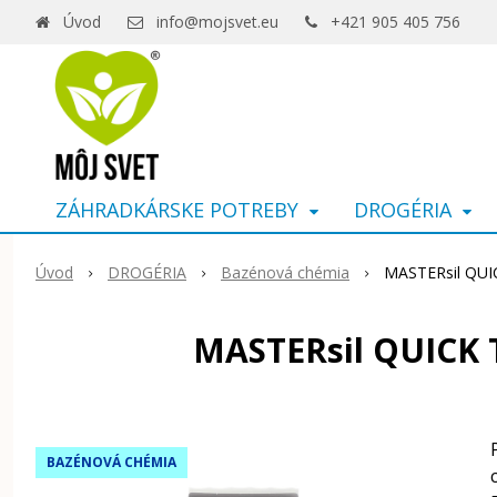
Úvod
info@mojsvet.eu
+421 905 405 756
ZÁHRADKÁRSKE POTREBY
DROGÉRIA
Úvod
DROGÉRIA
Bazénová chémia
MASTERsil QUI
MASTERsil QUICK T
BAZÉNOVÁ CHÉMIA