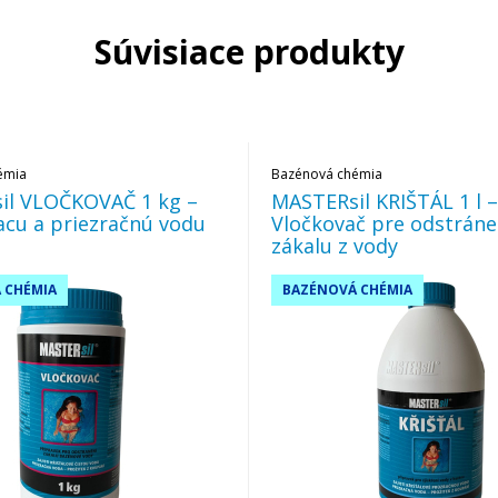
Súvisiace produkty
émia
Bazénová chémia
il VLOČKOVAČ 1 kg –
MASTERsil KRIŠTÁL 1 l –
iacu a priezračnú vodu
Vločkovač pre odstráne
zákalu z vody
 CHÉMIA
BAZÉNOVÁ CHÉMIA