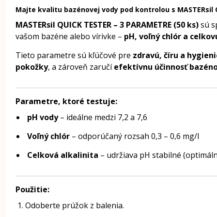
Majte kvalitu bazénovej vody pod kontrolou s MASTERsil 
MASTERsil QUICK TESTER – 3 PARAMETRE (50 ks)
sú s
vašom bazéne alebo vírivke –
pH, voľný chlór a celkov
Tieto parametre sú kľúčové pre
zdravú, číru a hygie
pokožky
, a zároveň zaručí
efektívnu účinnosť bazén
Parametre, ktoré testuje:
pH vody
– ideálne medzi 7,2 a 7,6
Voľný chlór
– odporúčaný rozsah 0,3 – 0,6 mg/l
Celková alkalinita
– udržiava pH stabilné (optimáln
Použitie:
Odoberte prúžok z balenia.