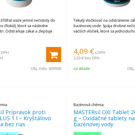
STERsil viaže jemné nečistoty do
Tekutý vločkovač na odstránenie zák
ov (flokúl), ktoré sa následne
bazénovej vode. Spája drobné neči
ltri. Odstraňuje zákal a zlepšuje
väčších vločiek, ktoré sa jednoducho
4,09
€
s DPH
s DPH
PH
3,33 €
bez DPH
Obj. čislo:
403008
na sklade
Obj.
émia
Bazénová chémia
l Prípravok proti
MASTERsil OXI Tablet 20
LUS 1 l – Kryštálovo
g – Oxidačné tablety n
a bez rias
bazénovej vody