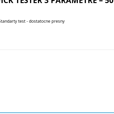
ICK TESTER 3 PARAMETRE – 50 
Standarty test - dostatocne presny