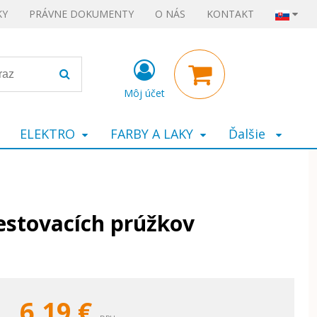
KY
PRÁVNE DOKUMENTY
O NÁS
KONTAKT
Môj účet
ELEKTRO
FARBY A LAKY
Ďalšie
estovacích prúžkov
6,19
€