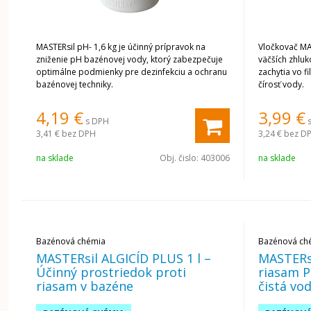
MASTERsil pH- 1,6 kg je účinný prípravok na
Vločkovač MA
zniženie pH bazénovej vody, ktorý zabezpečuje
väčších zhluk
optimálne podmienky pre dezinfekciu a ochranu
zachytia vo fi
bazénovej techniky.
čírosť vody.
4,19
€
3,99
€
s DPH
3,41 €
bez DPH
3,24 €
bez D
na sklade
Obj. čislo:
403006
na sklade
Bazénová chémia
Bazénová ch
MASTERsil ALGICÍD PLUS 1 l –
MASTERsi
Účinný prostriedok proti
riasam P
riasam v bazéne
čistá vod