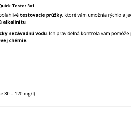
Quick Tester 3v1.
poľahlivé
testovacie prúžky
, ktoré vám umožnia rýchlo a j
ú alkalinitu
.
nicky nezávadnú vodu
. Ich pravidelná kontrola vám pomôže 
ovej chémie
.
e 80 – 120 mg/l)