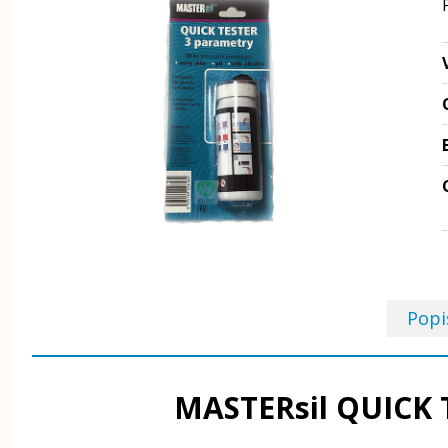
Popi
MASTERsil QUICK T