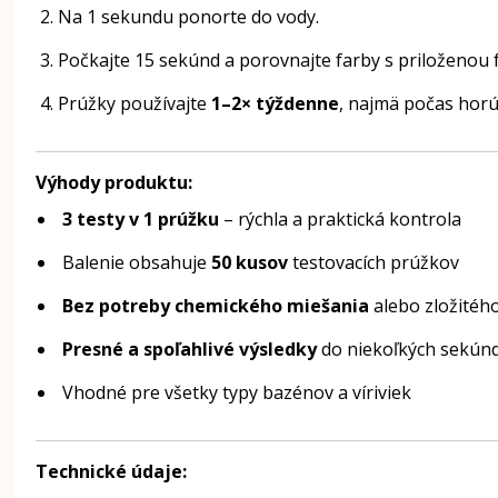
Na 1 sekundu ponorte do vody.
Počkajte 15 sekúnd a porovnajte farby s priloženou 
Prúžky používajte
1–2× týždenne
, najmä počas horú
Výhody produktu:
3 testy v 1 prúžku
– rýchla a praktická kontrola
Balenie obsahuje
50 kusov
testovacích prúžkov
Bez potreby chemického miešania
alebo zložitéh
Presné a spoľahlivé výsledky
do niekoľkých sekún
Vhodné pre všetky typy bazénov a víriviek
Technické údaje: