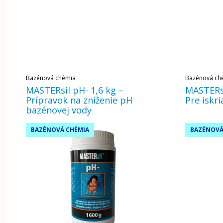
Bazénová chémia
Bazénová ch
MASTERsil pH- 1,6 kg –
MASTERs
Prípravok na zníženie pH
Pre iskr
bazénovej vody
BAZÉNOVÁ CHÉMIA
BAZÉNOVÁ