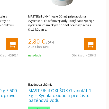
alu v
MASTERsil pH+ 1 kg je účinný prípravok na
stoty do
zvýšenie pH bazénovej vody, ktorý zabezpečuje
 odfiltrujú.
vyváženie chemických hodnôt pre bezpečné a
čisté kúpanie.
2,80
€
s DPH
2,28 €
bez DPH
 čislo:
403024
na sklade
Obj. čislo:
403045
Bazénová chémia
 g / 500
MASTERsil OXI ŠOK Granulát 1
a úpravu
kg – Rýchla oxidácia pre čistú
bazénovú vodu