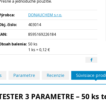
Presné a jednoduché použitie.
Výrobca:
DONAUCHEM s.r.o.
Obj. čislo:
403014
EAN:
8595169226184
Obsah balenia:
50 ks
1 ks = 0,12 €
s
Parametre
Recenzie
Súvisiace prod
ESTER 3 PARAMETRE – 50 ks t