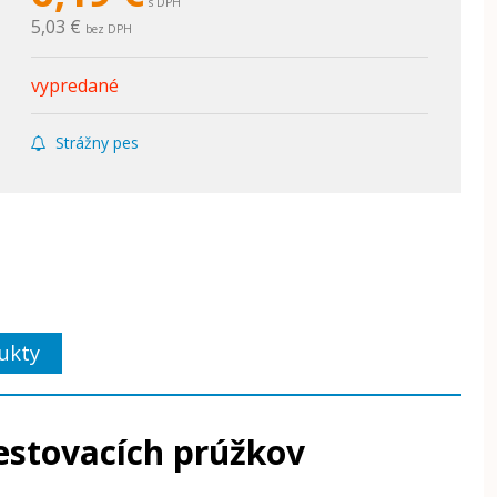
s DPH
5,03 €
bez DPH
vypredané
Strážny pes
ukty
estovacích prúžkov